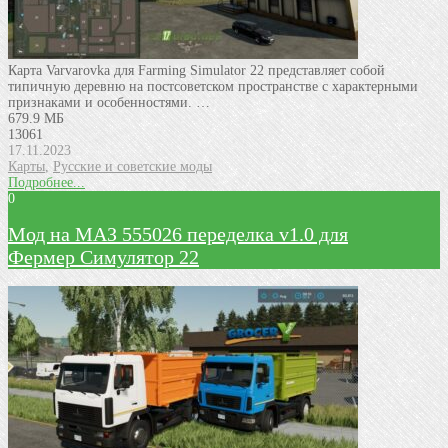
Карта Varvarovka для Farming Simulator 22 представляет собой
типичную деревню на постсоветском пространстве с характерными
признаками и особенностями. …
679.9 МБ
13061
17.11.2023
Карты
,
Русские и советские моды
Подробнее...
0
Мод на МАЗ 555026 пeрeдeлка v1.0 для
Фермер Симулятор 22