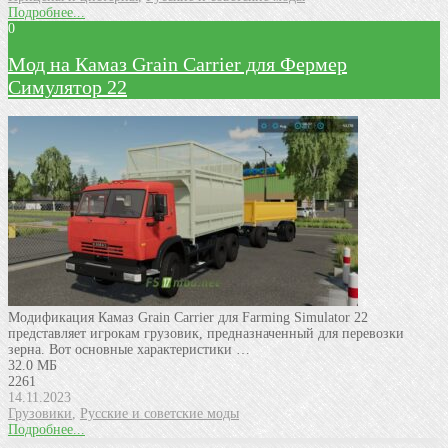
Подробнее...
0
Мод на Камаз Grain Carrier для Фермер
Симулятор 22
Модификация Камаз Grain Carrier для Farming Simulator 22
представляет игрокам грузовик, предназначенный для перевозки
зерна. Вот основные характеристики …
32.0 МБ
2261
14.11.2023
Грузовики
,
Русские и советские моды
Подробнее...