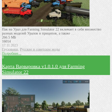
Пак на Урал для Farming Simulator 22 включает в себя множество
разных моделей Уралов и прицепов, а также …
266.5 МБ
16014
17.11.2023
Грузовики
,
Русские и советские моды
Подробнее...
0
Карта Варваровка v1.0.1.0 для Farming
Simulator 22