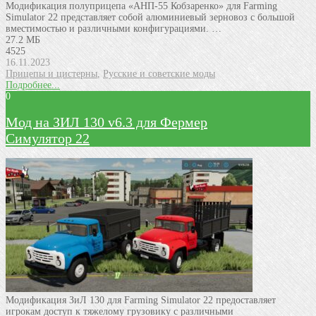
Модификация полуприцепа «АНП-55 Кобзаренко» для Farming
Simulator 22 представляет собой алюминиевый зерновоз с большой
вместимостью и различными конфигурациями. …
27.2 МБ
4525
16.11.2023
Прицепы и цистерны
,
Русские и советские моды
Подробнее...
0
Мод на ЗИЛ 130 v6.3 для Фермер
Симулятор 22
Модификация ЗиЛ 130 для Farming Simulator 22 предоставляет
игрокам доступ к тяжелому грузовику с различными