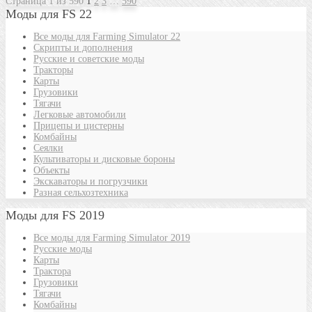
Страница 1 из 590
1
2
3
…
590
Моды для FS 22
Все моды для Farming Simulator 22
Скрипты и дополнения
Русские и советские моды
Тракторы
Карты
Грузовики
Тягачи
Легковые автомобили
Прицепы и цистерны
Комбайны
Сеялки
Культиваторы и дисковые бороны
Объекты
Экскаваторы и погрузчики
Разная сельхозтехника
Моды для FS 2019
Все моды для Farming Simulator 2019
Русские моды
Карты
Трактора
Грузовики
Тягачи
Комбайны