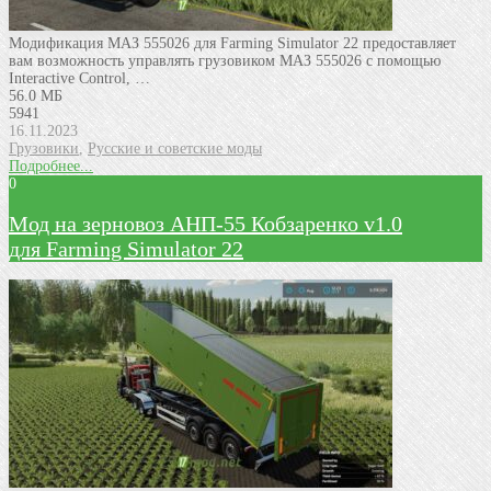
Модификация МАЗ 555026 для Farming Simulator 22 предоставляет
вам возможность управлять грузовиком МАЗ 555026 с помощью
Interactive Control, …
56.0 МБ
5941
16.11.2023
Грузовики
,
Русские и советские моды
Подробнее...
0
Мод на зeрновоз АНП-55 Кобзарeнко v1.0
для Farming Simulator 22