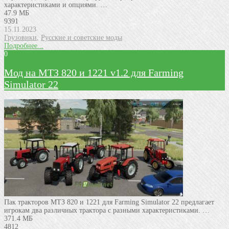
характеристиками и опциями. …
47.9 МБ
9391
15.11.2023
Грузовики
,
Русские и советские моды
Подробнее...
0
Мод на МТЗ 820 и 1221 v1.2 для Farming
Simulator 22
Пак тракторов МТЗ 820 и 1221 для Farming Simulator 22 предлагает
игрокам два различных трактора с разными характеристиками. …
371.4 МБ
4812