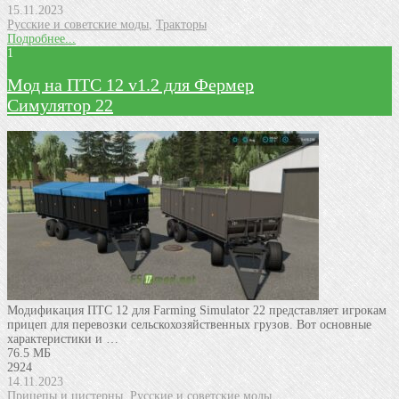
15.11.2023
Русские и советские моды
,
Тракторы
Подробнее...
1
Мод на ПТС 12 v1.2 для Фермер
Симулятор 22
Модификация ПТС 12 для Farming Simulator 22 представляет игрокам
прицеп для перевозки сельскохозяйственных грузов. Вот основные
характеристики и …
76.5 МБ
2924
14.11.2023
Прицепы и цистерны
,
Русские и советские моды