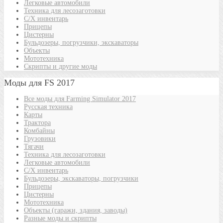
Легковые автомобили
Техника для лесозаготовки
С/Х инвентарь
Прицепы
Цистерны
Бульдозеры, погрузчики, экскаваторы
Объекты
Мототехника
Скрипты и другие моды
Моды для FS 2017
Все моды для Farming Simulator 2017
Русская техника
Карты
Трактора
Комбайны
Грузовики
Тягачи
Техника для лесозаготовки
Легковые автомобили
С/Х инвентарь
Бульдозеры, экскаваторы, погрузчики
Прицепы
Цистерны
Мототехника
Объекты (гаражи, здания, заводы)
Разные моды и скрипты