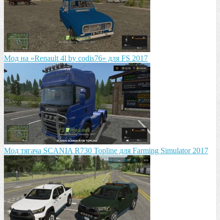
Мод на «Renault 4l by codis76» для FS 2017
Мод тягача SCANIA R730 Topline для Farming Simulator 2017