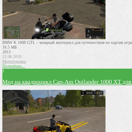
BMW K 1600 GTL – мощный мотоцикл для путешествия по картам игры 
16.5 МБ
2013
22.08.2019
Мототехника
Подробнее...
1
Мод на квадроцикл Can-Am Outlander 1000 XT для