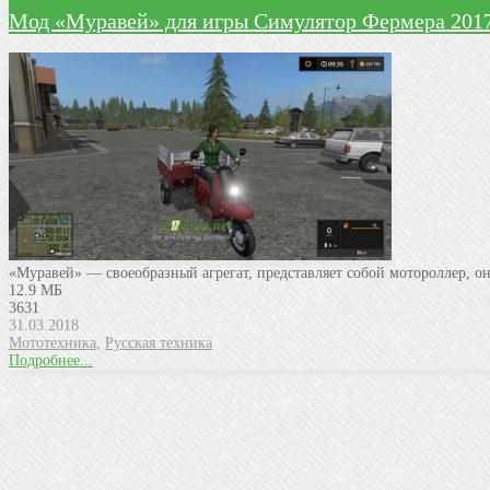
Мод «Муравей» для игры Симулятор Фермера 201
«Муравей» — своеобразный агрегат, представляет собой мотороллер, он
12.9 МБ
3631
31.03.2018
Мототехника
,
Русская техника
Подробнее...