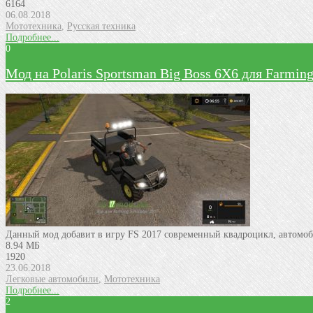
6164
06.08.2018
Мототехника
,
Русская техника
Подробнее...
0
Мод на Polaris Sportsman Big Boss 6X6 для Farming
Данный мод добавит в игру FS 2017 современный квадроцикл, автомоби
8.94 МБ
1920
23.06.2018
Легковые автомобили
,
Мототехника
Подробнее...
2