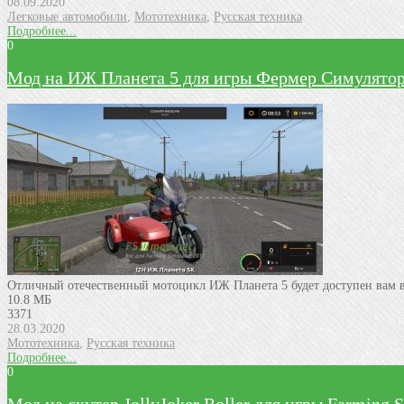
08.09.2020
Легковые автомобили
,
Мототехника
,
Русская техника
Подробнее...
0
Мод на ИЖ Планета 5 для игры Фермер Симулятор
Отличный отечественный мотоцикл ИЖ Планета 5 будет доступен вам в 
10.8 МБ
3371
28.03.2020
Мототехника
,
Русская техника
Подробнее...
0