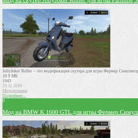
Mод на скутер JollyJoker Roller для игры Farming 
JollyJoker Roller – это модификация скутера для игры Фермер Симулят
10.9 МБ
1943
29.11.2019
Мототехника
Подробнее...
0
Мод на BMW K 1600 GTL для игры Фермер Симуля