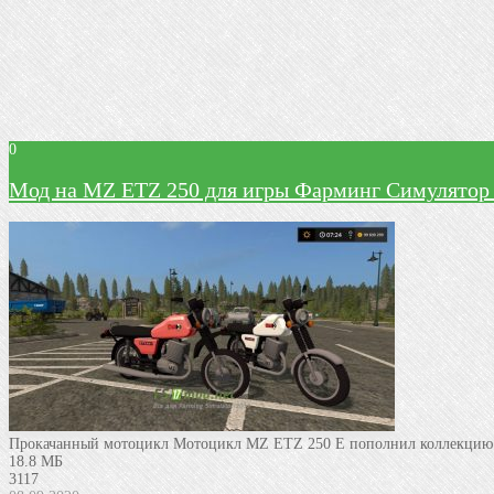
0
Mод на MZ ETZ 250 для игры Фарминг Симулятор
Прокачанный мотоцикл Мотоцикл MZ ETZ 250 E пополнил коллекцию мо
18.8 МБ
3117