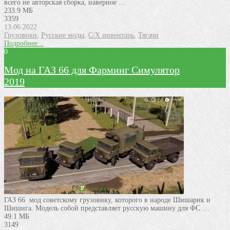
всего не авторская сборка, наверное …
233.9 МБ
3359
13.06.2022
Грузовики
,
Русские моды
,
С/Х инвентарь
,
Тягачи
Подробнее...
0
Мод на ГАЗ 66 для Фарминг Симулятор
2019
ГАЗ 66 мод советскому грузовику, которого в народе Шишарик и
Шишига. Модель собой представляет русскую машину для ФС …
49.1 МБ
3149