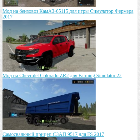
Мод на бензовоз КамАЗ-65115 для игры Симулятор Фермера
2017
Мод на Chevrolet Colorado ZR2 для Farming Simulator 22
Самосвальный прицеп СЗАП 9517 для FS 2017