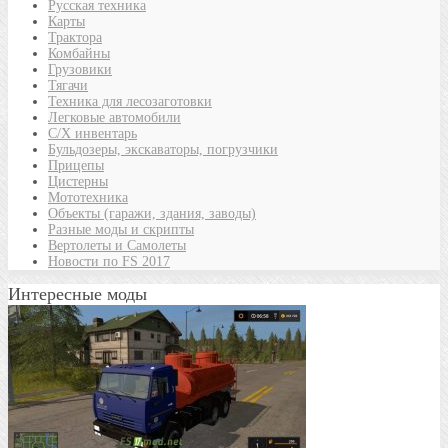
Русская техника
Карты
Трактора
Комбайны
Грузовики
Тягачи
Техника для лесозаготовки
Легковые автомобили
С/Х инвентарь
Бульдозеры, экскаваторы, погрузчики
Прицепы
Цистерны
Мототехника
Объекты (гаражи, здания, заводы)
Разные моды и скрипты
Вертолеты и Самолеты
Новости по FS 2017
Интересные моды