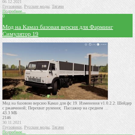
06.12.2021
Грузовики
,
Русские моды
,
Тягачи
Подробнее...
0
Мод на Камаз базовая версия для Фарминг
Симулятор 19
Мод на базовою версию Камаз для фс 19. Изменения v1.0.2.2: Шейдер
с ржавчиной; Перехват руления; Пассажир на среднем …
43.3 МБ
2146
30.11.2021
Грузовики
,
Русские моды
,
Тягачи
Подробнее...