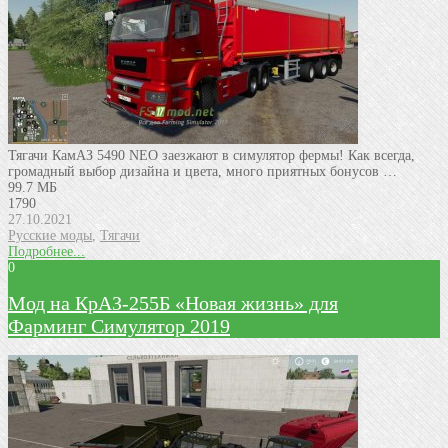
Тягачи КамАЗ 5490 NEO заезжают в симулятор фермы! Как всегда,
громадный выбор дизайна и цвета, много приятных бонусов …
99.7 МБ
1790
27.10.2021
Русские моды
,
Тягачи
Подробнее...
0
Мод на КрАЗ-255Б «Новая жизнь» для
Фарминг Симулятор 2019