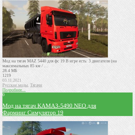
Мод на тягач MAZ 5440 для фс 19 В игре есть: 3 двигателя (на
максимальных 85 км / …
28.4 МБ
1219
03.11.2021
Русские моды
,
Тягачи
Подробнее...
0
Мод на тягач КАМАЗ-5490 NEO для
Фарминг Симулятор 19