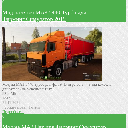
0
Мод на тягач МАЗ 5440 Турбо для
Фарминг Симулятор 2019
Мод на МАЗ 5440 турбо для фс 19 В игре есть: 4 типа колес, 3
двигателя (на максимальных …
82.2 МБ
1843
21.11.2021
Русские моды
,
Тягачи
Подробнее...
0
Мод на МАЗ Пак для Фарминг Симулятор