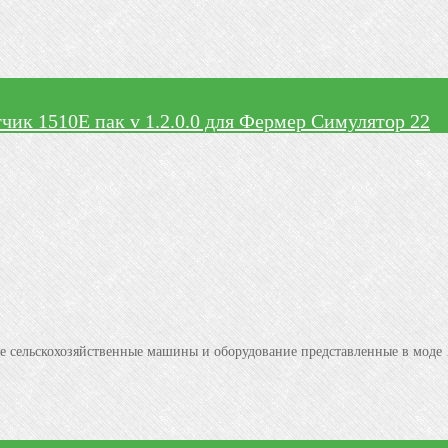
чик 1510Е пак v 1.2.0.0 для Фермер Симулятор 22
е сельскохозяйственные машины и оборудование представленные в моде