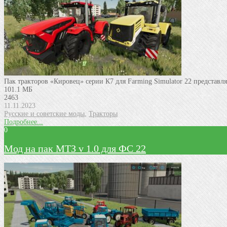
Пак тракторов «Кировец» серии К7 для Farming Simulator 22 представ
101.1 МБ
2463
11.11.2023
Русские и советские моды
,
Тракторы
Подробнее...
0
Мод на пак МТЗ v 1.0 для ФС 22