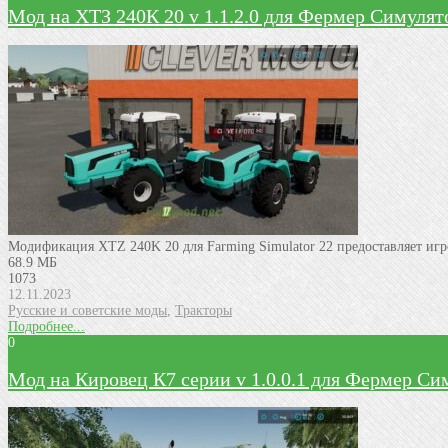
Мод на ХТЗ 240К 20 v 1.1.2.0 для Фермер Симулят
Модификация XTZ 240K 20 для Farming Simulator 22 предоставляет иг
68.9 МБ
1073
12.11.2023
Русские и советские моды
,
Тракторы
Подробнее...
0
Мод на Кировец К7 серии v 1.0.0.1 для Фермер Си