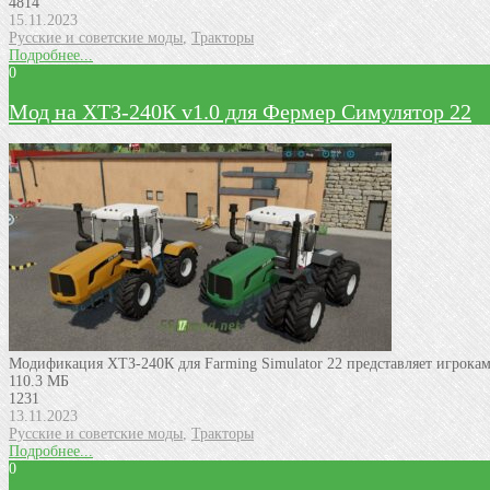
4814
15.11.2023
Русские и советские моды
,
Тракторы
Подробнее...
0
Мод на ХТЗ-240К v1.0 для Фермер Симулятор 22
Модификация ХТЗ-240К для Farming Simulator 22 представляет игрока
110.3 МБ
1231
13.11.2023
Русские и советские моды
,
Тракторы
Подробнее...
0