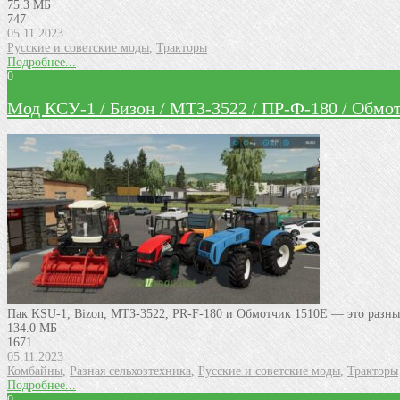
75.3 МБ
747
05.11.2023
Русские и советские моды
,
Тракторы
Подробнее...
0
Мод КСУ-1 / Бизон / МТЗ-3522 / ПР-Ф-180 / Обмот
Пак KSU-1, Bizon, МТЗ-3522, PR-F-180 и Обмотчик 1510Е — это разны
134.0 МБ
1671
05.11.2023
Комбайны
,
Разная сельхозтехника
,
Русские и советские моды
,
Тракторы
Подробнее...
0