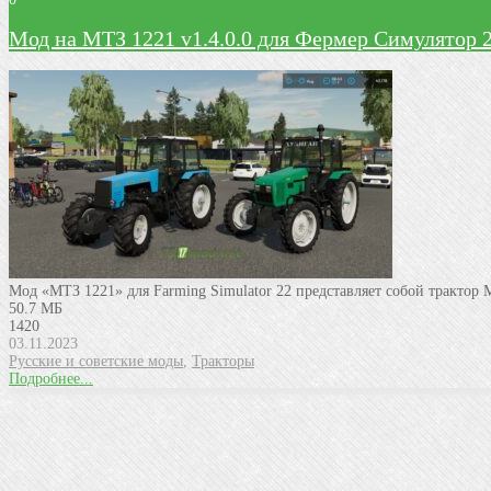
Мод на МТЗ 1221 v1.4.0.0 для Фермер Симулятор 
Мод «МТЗ 1221» для Farming Simulator 22 представляет собой трактор
50.7 МБ
1420
03.11.2023
Русские и советские моды
,
Тракторы
Подробнее...