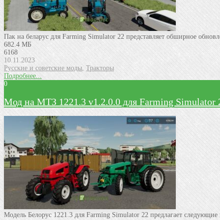
Пак на беларус для Farming Simulator 22 представляет обширное обнов
682.4 МБ
6168
10.11.2023
Русские и советские моды
,
Тракторы
Подробнее...
0
Мод на МТЗ 1221.3 v1.2.0.0 для Farming Simulator 
Модель Белорус 1221.3 для Farming Simulator 22 предлагает следующи