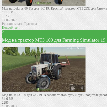
Мод на Belarus 80 Tsz для ФС 19. Красный трактор МТЗ 2DB для Симул
191.4 МБ
1673
17.06.2022
Русские моды
,
Трактора
Подробнее...
0
Мод на трактор МТЗ 100 для Farming Simulator 19
Мод на МТЗ 100 для ФС 19. В салоне только руль и руки водителя рабо
34.6 МБ
2285
15.06.2022