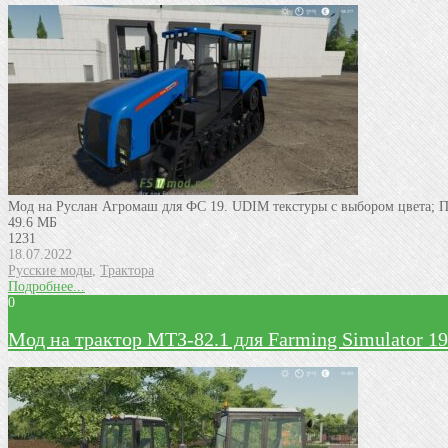
Мод на Руслан Агромаш для ФС 19. UDIM текстуры с выбором цвета; П
49.6 МБ
1231
18.07.2022
Русские моды
,
Трактора
Подробнее...
0
Мод на трактор МТЗ-82.1 для Farming Simulator 19