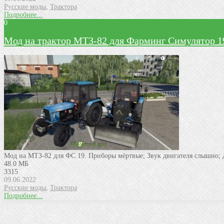
Русские моды
,
Трактора
Подробнее...
0
Мод на трактор МТЗ-82 для Фарминг Симулятор 1
Мод на МТЗ-82 для ФС 19. Приборы мёртвые; Звук двигателя слышно; Д
48.0 МБ
3315
09.06.2022
Русские моды
,
Трактора
Подробнее...