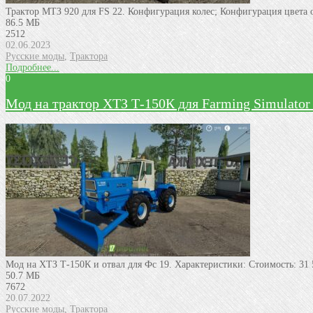
Трактор МТЗ 920 для FS 22. Конфигурация колес; Конфигурация цвета о
86.5 МБ
2512
02.06.2023
Русские моды
,
Трактора
Подробнее...
0
Мод на трактор ХТЗ Т-150К для Farming Simulator
Мод на ХТЗ Т-150К и отвал для Фс 19. Характeриcтики: Cтоимоcть: 31
50.7 МБ
7672
20.07.2022
Русские моды
,
Трактора