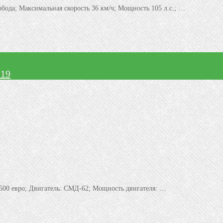
бода; Максимальная скорость 36 км/ч; Мощность 105 л.с.; …
 19
 500 евро; Двигатeль: CМД-62; Мощноcть двигатeля: …