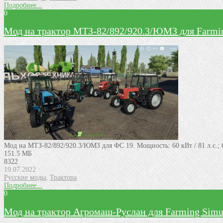
Подробнее...
0
Мод на трактор МТЗ-82/892/920.3/ЮМЗ для Farmin
Мод на МТЗ-82/892/920.3/ЮМЗ для ФС 19. Мощность: 60 кВт / 81 л.с.; 
151.5 МБ
8322
19.07.2022
Русские моды
,
Трактора
Подробнее...
0
Мод на трактор Агромаш-Руслан для Farming Simul