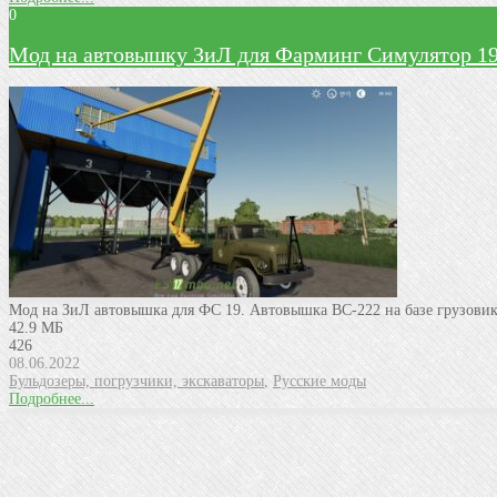
0
Мод на автовышку ЗиЛ для Фарминг Симулятор 1
Мод на ЗиЛ автовышка для ФС 19. Автовышка ВС-222 на базе грузовик
42.9 МБ
426
08.06.2022
Бульдозеры, погрузчики, экскаваторы
,
Русские моды
Подробнее...