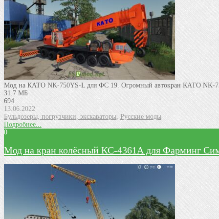
Мод на КАТО NK-750YS-L для ФС 19. Огромный автокран КАТО NK-75
31.7 МБ
694
13.06.2022
Бульдозеры, погрузчики, экскаваторы
,
Русские моды
Подробнее...
0
Мод на кран колёсный КС-4361А для Фарминг Сим