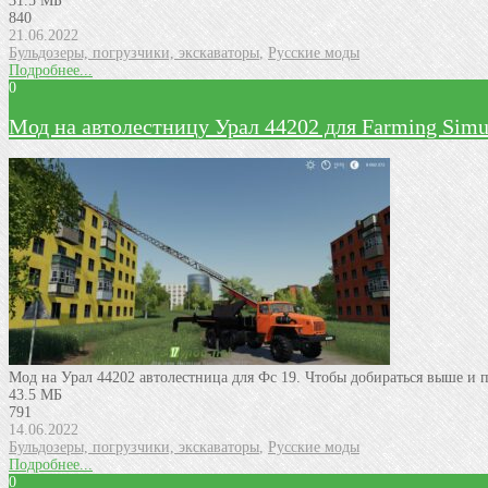
31.5 МБ
840
21.06.2022
Бульдозеры, погрузчики, экскаваторы
,
Русские моды
Подробнее...
0
Мод на автолестницу Урал 44202 для Farming Simul
Мод на Урал 44202 автолестница для Фс 19. Чтобы добираться выше и 
43.5 МБ
791
14.06.2022
Бульдозеры, погрузчики, экскаваторы
,
Русские моды
Подробнее...
0