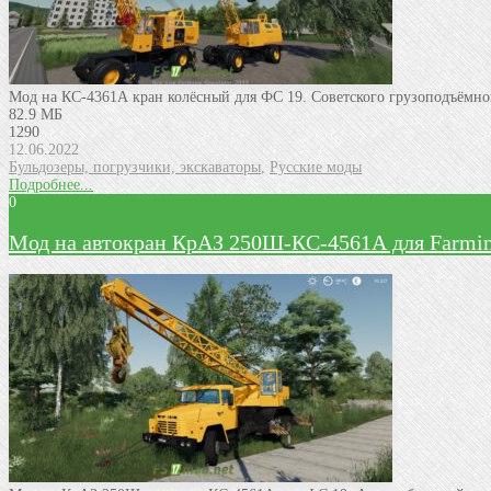
Мод на КС-4361А кран колёсный для ФС 19. Советского грузоподъёмно
82.9 МБ
1290
12.06.2022
Бульдозеры, погрузчики, экскаваторы
,
Русские моды
Подробнее...
0
Мод на автокран КрАЗ 250Ш-КС-4561А для Farming