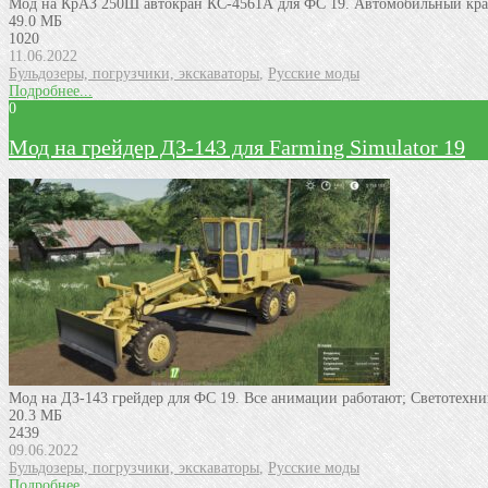
Мод на КрАЗ 250Ш автокран КС-4561А для ФС 19. Автомобильный кр
49.0 МБ
1020
11.06.2022
Бульдозеры, погрузчики, экскаваторы
,
Русские моды
Подробнее...
0
Мод на грейдер ДЗ-143 для Farming Simulator 19
Мод на ДЗ-143 грейдер для ФС 19. Все анимации работают; Светотехни
20.3 МБ
2439
09.06.2022
Бульдозеры, погрузчики, экскаваторы
,
Русские моды
Подробнее...