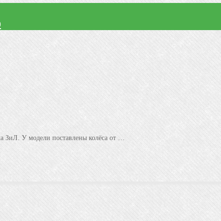
9
а ЗиЛ. У модели поставлены колёса от …