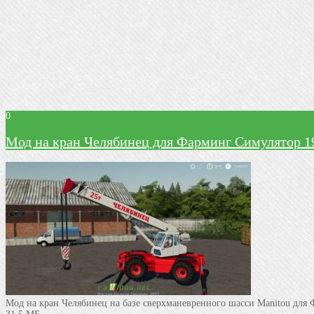
0
Мод на кран Челябинец для Фарминг Симулятор 1
Мод на кран Челябинец на базе сверхманевренного шасси Manitou для