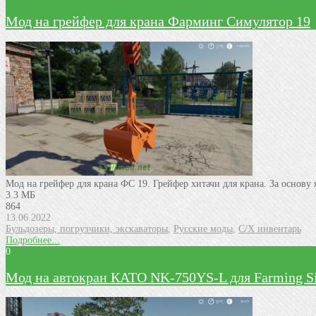
Мод на грейфер для крана Фарминг Симулятор 19
Мод на грейфер для крана ФС 19. Грейфер хитачи для крана. За основу 
3.3 МБ
864
13.06.2022
Бульдозеры, погрузчики, экскаваторы
,
Русские моды
,
С/Х инвентарь
Подробнее...
0
Мод на автокран КАТО NK-750YS-L для Farming Si