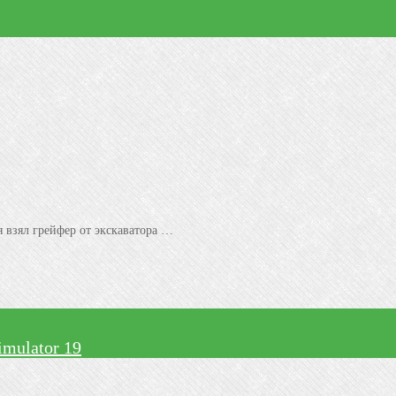
я взял грейфер от экскаватора …
mulator 19