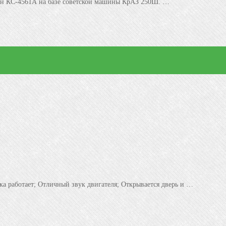
ан КС-4561А на базе советской машины КрАЗ 250Ш. …
ка работает; Отличный звук двигателя; Открывается дверь и …