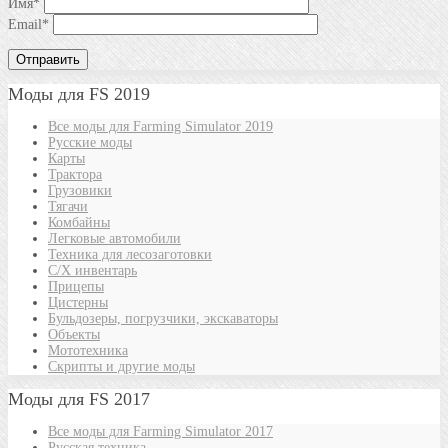
Имя
*
Email
*
Моды для FS 2019
Все моды для Farming Simulator 2019
Русские моды
Карты
Трактора
Грузовики
Тягачи
Комбайны
Легковые автомобили
Техника для лесозаготовки
С/Х инвентарь
Прицепы
Цистерны
Бульдозеры, погрузчики, экскаваторы
Объекты
Мототехника
Скрипты и другие моды
Моды для FS 2017
Все моды для Farming Simulator 2017
Русская техника