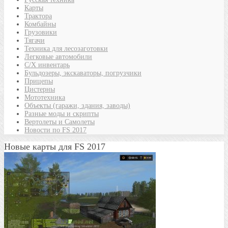
Карты
Трактора
Комбайны
Грузовики
Тягачи
Техника для лесозаготовки
Легковые автомобили
С/Х инвентарь
Бульдозеры, экскаваторы, погрузчики
Прицепы
Цистерны
Мототехника
Объекты (гаражи, здания, заводы)
Разные моды и скрипты
Вертолеты и Самолеты
Новости по FS 2017
Новые карты для FS 2017