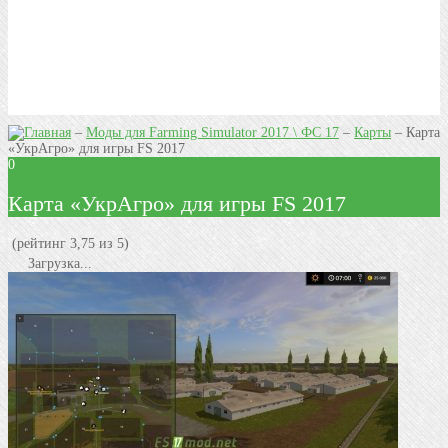
–
Моды для Farming Simulator 2017 \ ФС 17
–
Карты
–
Карта
«УкрАгро» для игры FS 2017
0
Карта «УкрАгро» для игры FS 2017
(рейтинг 3,75 из 5)
Загрузка...