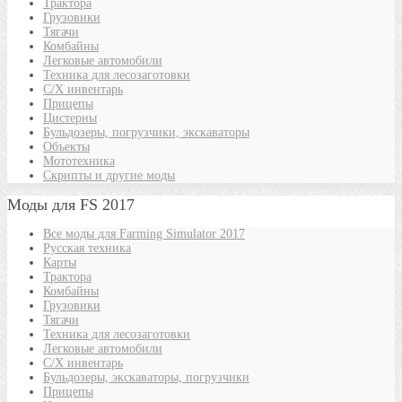
Трактора
Грузовики
Тягачи
Комбайны
Легковые автомобили
Техника для лесозаготовки
С/Х инвентарь
Прицепы
Цистерны
Бульдозеры, погрузчики, экскаваторы
Объекты
Мототехника
Скрипты и другие моды
Моды для FS 2017
Все моды для Farming Simulator 2017
Русская техника
Карты
Трактора
Комбайны
Грузовики
Тягачи
Техника для лесозаготовки
Легковые автомобили
С/Х инвентарь
Бульдозеры, экскаваторы, погрузчики
Прицепы