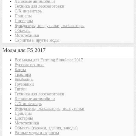
Легковые автомобили
Техника для лесозаготовки
С/Х инвентарь
Прицепы
Цистерны
Бульдозеры, погрузчики, экскаваторы
Объекты
Мототехника
Скрипты и другие моды
Моды для FS 2017
Все моды для Farming Simulator 2017
Русская техника
Карты
Трактора
Комбайны
Грузовики
Тягачи
Техника для лесозаготовки
Легковые автомобили
С/Х инвентарь
Бульдозеры, экскаваторы, погрузчики
Прицепы
Цистерны
Мототехника
Объекты (гаражи, здания, заводы)
Разные моды и скрипты