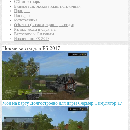
С/Х инвентарь
Бульдозеры, экскаваторы, погрузчики
Прицепы
Цистерны
Мототехника
Объекты (гаражи, здания, заводы)
Разные моды и скрипты
Вертолеты и Самолеты
Новости по FS 2017
Новые карты для FS 2017
Мод на карту Долгостроево для игры Фермер Симулятор 17