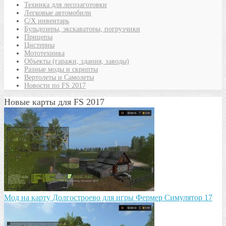
Техника для лесозаготовки
Легковые автомобили
С/Х инвентарь
Бульдозеры, экскаваторы, погрузчики
Прицепы
Цистерны
Мототехника
Объекты (гаражи, здания, заводы)
Разные моды и скрипты
Вертолеты и Самолеты
Новости по FS 2017
Новые карты для FS 2017
Мод на карту Долгостроево для игры Фермер Симулятор 17