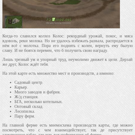
Когда-то славился колхоз Колос: рекордный урожай, покос, и мяса
вдоволь, реки молока. Но не удалось избежать развала, распродается в
нём всё с молотка. Пора его поднять с колен, вернуть ему былую
славу. И не боятся перемен, что б получить свою награду.
Лишь трезвый ум и упорный труд, неумолимо движет к цели. Дерзай
же друг, Колос ждёт тебя.
На этой карте есть множество мест и производств, а именно:
Садовый центр.
Карьер.
Много заводов и фабрик.
Ж/д станция.
БГА, несколько котельных.
Оптовый склад.
Лесопилка.
Пару ферм.
На главной ферме есть мнемосхема производств карты, где можно
посмотреть, что с чем взаимодействует, так де присутствует
электронное табло, где есть вся информация об ферме.