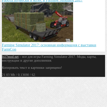
Работа подвески и колес в Farming Simulator 2017
Farming Simulator 2017: основная информация с выставки
FarmCon
fs17mod.net
– все для игры Farming Simulator 2017. Моды, карты,
инструкции и другие дополнения.
Копировать текст и картинки запрещено!
21.03 Mb / 0,13690 / 62.