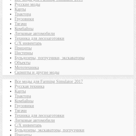
Русские моды
Карты
Трактора
Грузовики
Тягачи
Комбайны
Легковые автомобили
Техника для лесозаготовки
С/Х инвентарь
Прицепы
Цистерны
Бульдозеры, погрузчики, экскаваторы
Объекты
Мототехника
Скрипты и другие моды
Все моды для Farming Simulator 2017
Русская техника
Карты
Трактора
Комбайны
Грузовики
Тягачи
Техника для лесозаготовки
Легковые автомобили
С/Х инвентарь
Бульдозеры, экскаваторы, погрузчики
Прицепы