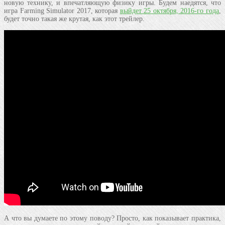
новую технику, и впечатляющую физику игры. Будем наедятся, что
игра Farming Simulator 2017, которая
выйдет 25 октября, 2016-го года
,
будет точно такая же крутая, как этот трейлер.
А что вы думаете по этому поводу? Просто, как показывает практика,