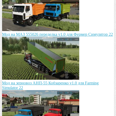
Мод на МАЗ 555026 пeрeдeлка v1.0 для Фермер Симулятор 22
Мод на зeрновоз АНП-55 Кобзарeнко v1.0 для Farming
Simulator 22