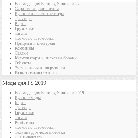
Все моды для Farming Simulator 22
Скрипты и дополнения
Русские и советские моды
Тракторы
Карты
Грузовики
Тягачи
Легковые автомобили
Прицепы и цистерны
Комбайны
Сеялки
Культиваторы и дисковые бороны
Объекты
Экскаваторы и погрузчики
Разная сельхозтехника
Моды для FS 2019
Все моды для Farming Simulator 2019
Русские моды
Карты
Трактора
Грузовики
Тягачи
Комбайны
Легковые автомобили
Техника для лесозаготовки
С/Х инвентарь