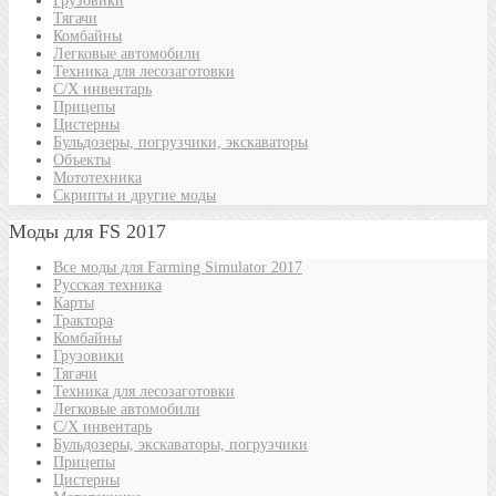
Грузовики
Тягачи
Комбайны
Легковые автомобили
Техника для лесозаготовки
С/Х инвентарь
Прицепы
Цистерны
Бульдозеры, погрузчики, экскаваторы
Объекты
Мототехника
Скрипты и другие моды
Моды для FS 2017
Все моды для Farming Simulator 2017
Русская техника
Карты
Трактора
Комбайны
Грузовики
Тягачи
Техника для лесозаготовки
Легковые автомобили
С/Х инвентарь
Бульдозеры, экскаваторы, погрузчики
Прицепы
Цистерны