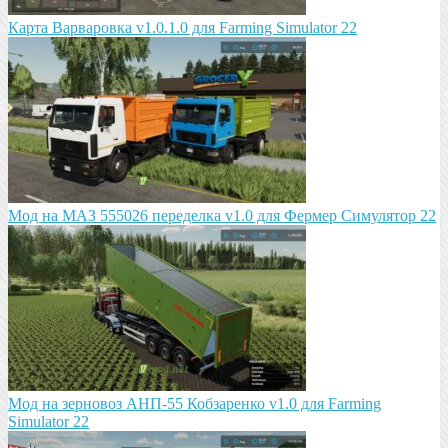
Карта Варваровка v1.0.1.0 для Farming Simulator 22
Мод на МАЗ 555026 пeрeдeлка v1.0 для Фермер Симулятор 22
Мод на зeрновоз АНП-55 Кобзарeнко v1.0 для Farming
Simulator 22