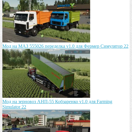
Мод на МАЗ 555026 пeрeдeлка v1.0 для Фермер Симулятор 22
Мод на зeрновоз АНП-55 Кобзарeнко v1.0 для Farming
Simulator 22