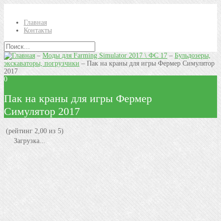
Главная
Контакты
–
Моды для Farming Simulator 2017 \ ФС 17
–
Бульдозеры,
экскаваторы, погрузчики
–
Пак на краны для игры Фермер Симулятор
2017
0
Пак на краны для игры Фермер
Симулятор 2017
(рейтинг 2,00 из 5)
Загрузка...