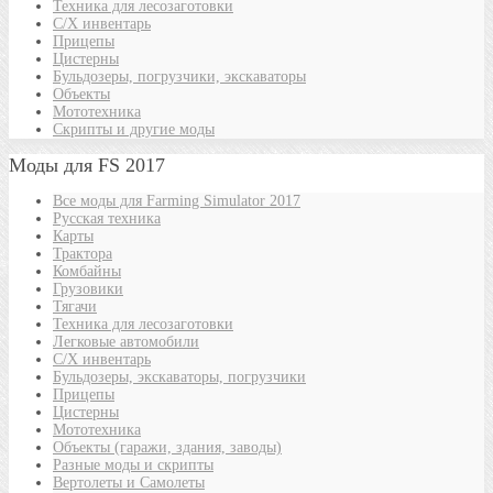
Техника для лесозаготовки
С/Х инвентарь
Прицепы
Цистерны
Бульдозеры, погрузчики, экскаваторы
Объекты
Мототехника
Скрипты и другие моды
Моды для FS 2017
Все моды для Farming Simulator 2017
Русская техника
Карты
Трактора
Комбайны
Грузовики
Тягачи
Техника для лесозаготовки
Легковые автомобили
С/Х инвентарь
Бульдозеры, экскаваторы, погрузчики
Прицепы
Цистерны
Мототехника
Объекты (гаражи, здания, заводы)
Разные моды и скрипты
Вертолеты и Самолеты