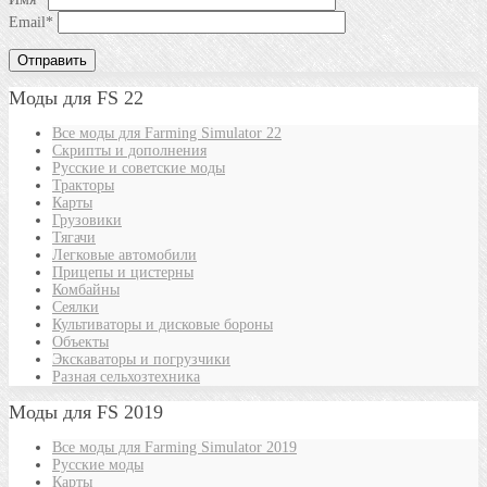
Email
*
Моды для FS 22
Все моды для Farming Simulator 22
Скрипты и дополнения
Русские и советские моды
Тракторы
Карты
Грузовики
Тягачи
Легковые автомобили
Прицепы и цистерны
Комбайны
Сеялки
Культиваторы и дисковые бороны
Объекты
Экскаваторы и погрузчики
Разная сельхозтехника
Моды для FS 2019
Все моды для Farming Simulator 2019
Русские моды
Карты