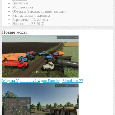
Цистерны
Мототехника
Объекты (гаражи, здания, заводы)
Разные моды и скрипты
Вертолеты и Самолеты
Новости по FS 2017
Новые моды
Мод на Урал пак v1.4 для Farming Simulator 22