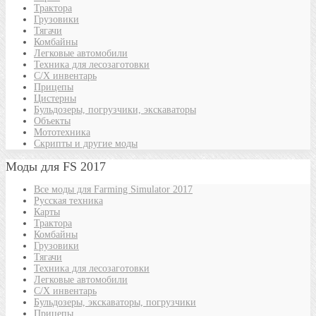
Трактора
Грузовики
Тягачи
Комбайны
Легковые автомобили
Техника для лесозаготовки
С/Х инвентарь
Прицепы
Цистерны
Бульдозеры, погрузчики, экскаваторы
Объекты
Мототехника
Скрипты и другие моды
Моды для FS 2017
Все моды для Farming Simulator 2017
Русская техника
Карты
Трактора
Комбайны
Грузовики
Тягачи
Техника для лесозаготовки
Легковые автомобили
С/Х инвентарь
Бульдозеры, экскаваторы, погрузчики
Прицепы