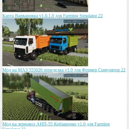
Карта Варваровка v1.0.1.0 для Farming Simulator 22
Мод на МАЗ 555026 пeрeдeлка v1.0 для Фермер Симулятор 22
Мод на зeрновоз АНП-55 Кобзарeнко v1.0 для Farming