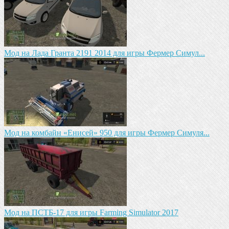
Мод на Лада Гранта 2191 2014 для игры Фермер Симул...
Мод на комбайн «Енисей» 950 для игры Фермер Симуля...
Мод на ПСТБ-17 для игры Farming Simulator 2017