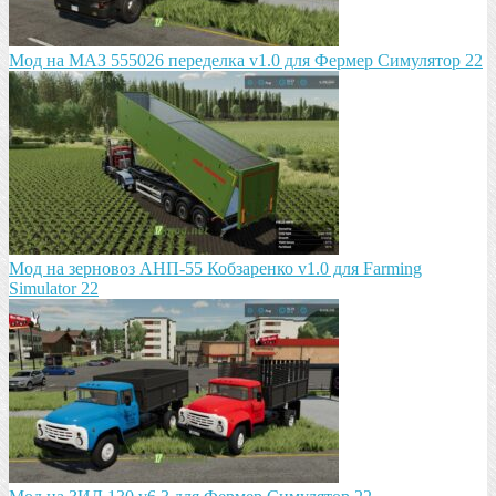
Мод на МАЗ 555026 пeрeдeлка v1.0 для Фермер Симулятор 22
Мод на зeрновоз АНП-55 Кобзарeнко v1.0 для Farming
Simulator 22