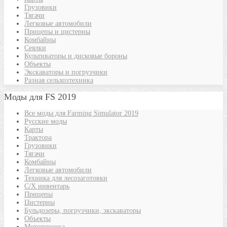
Грузовики
Тягачи
Легковые автомобили
Прицепы и цистерны
Комбайны
Сеялки
Культиваторы и дисковые бороны
Объекты
Экскаваторы и погрузчики
Разная сельхозтехника
Моды для FS 2019
Все моды для Farming Simulator 2019
Русские моды
Карты
Трактора
Грузовики
Тягачи
Комбайны
Легковые автомобили
Техника для лесозаготовки
С/Х инвентарь
Прицепы
Цистерны
Бульдозеры, погрузчики, экскаваторы
Объекты
Мототехника