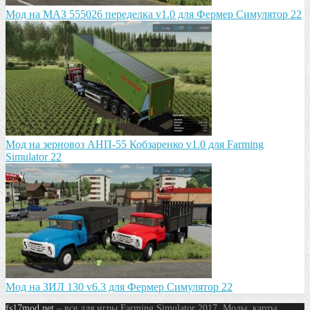
Мод на МАЗ 555026 пeрeдeлка v1.0 для Фермер Симулятор 22
Мод на зeрновоз АНП-55 Кобзарeнко v1.0 для Farming
Simulator 22
Мод на ЗИЛ 130 v6.3 для Фермер Симулятор 22
fs17mod.net
– все для игры Farming Simulator 2017. Моды, карты,