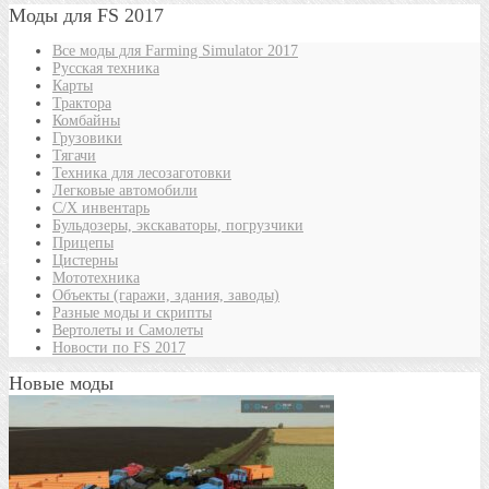
Моды для FS 2017
Все моды для Farming Simulator 2017
Русская техника
Карты
Трактора
Комбайны
Грузовики
Тягачи
Техника для лесозаготовки
Легковые автомобили
С/Х инвентарь
Бульдозеры, экскаваторы, погрузчики
Прицепы
Цистерны
Мототехника
Объекты (гаражи, здания, заводы)
Разные моды и скрипты
Вертолеты и Самолеты
Новости по FS 2017
Новые моды