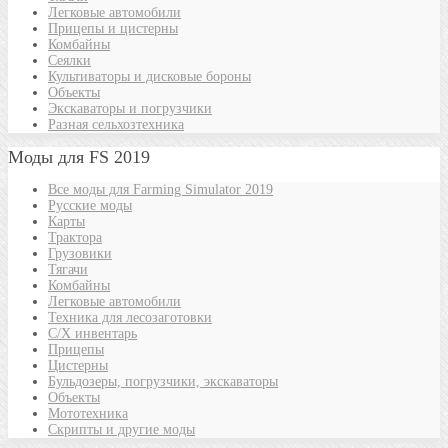
Легковые автомобили
Прицепы и цистерны
Комбайны
Сеялки
Культиваторы и дисковые бороны
Объекты
Экскаваторы и погрузчики
Разная сельхозтехника
Моды для FS 2019
Все моды для Farming Simulator 2019
Русские моды
Карты
Трактора
Грузовики
Тягачи
Комбайны
Легковые автомобили
Техника для лесозаготовки
С/Х инвентарь
Прицепы
Цистерны
Бульдозеры, погрузчики, экскаваторы
Объекты
Мототехника
Скрипты и другие моды