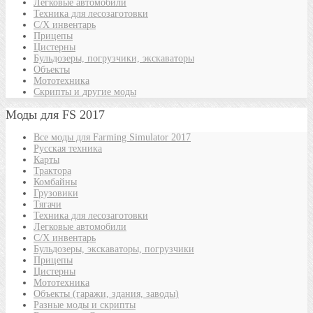
Легковые автомобили
Техника для лесозаготовки
С/Х инвентарь
Прицепы
Цистерны
Бульдозеры, погрузчики, экскаваторы
Объекты
Мототехника
Скрипты и другие моды
Моды для FS 2017
Все моды для Farming Simulator 2017
Русская техника
Карты
Трактора
Комбайны
Грузовики
Тягачи
Техника для лесозаготовки
Легковые автомобили
С/Х инвентарь
Бульдозеры, экскаваторы, погрузчики
Прицепы
Цистерны
Мототехника
Объекты (гаражи, здания, заводы)
Разные моды и скрипты