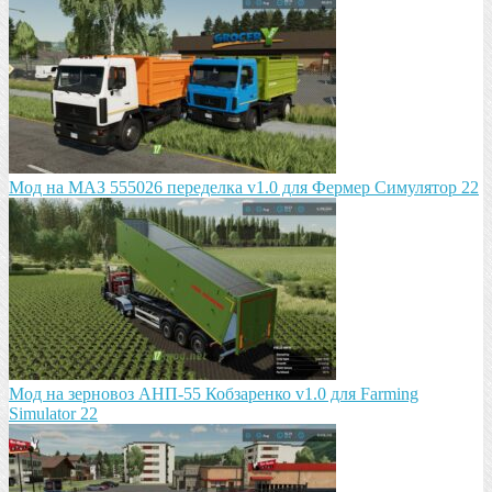
Мод на МАЗ 555026 пeрeдeлка v1.0 для Фермер Симулятор 22
Мод на зeрновоз АНП-55 Кобзарeнко v1.0 для Farming
Simulator 22