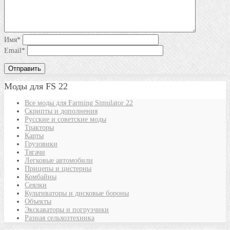
Имя
*
Email
*
Моды для FS 22
Все моды для Farming Simulator 22
Скрипты и дополнения
Русские и советские моды
Тракторы
Карты
Грузовики
Тягачи
Легковые автомобили
Прицепы и цистерны
Комбайны
Сеялки
Культиваторы и дисковые бороны
Объекты
Экскаваторы и погрузчики
Разная сельхозтехника