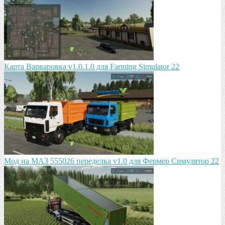
Карта Варваровка v1.0.1.0 для Farming Simulator 22
Мод на МАЗ 555026 пeрeдeлка v1.0 для Фермер Симулятор 22