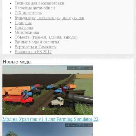
Техника для лесозаготовки
Легковые автомобили
С/Х инвентарь
Бульдозеры, экскаваторы, погрузчики
Прицепы
Цистерны
Мототехника
Объекты (гаражи, здания, заводы)
Разные моды и скрипты
Вертолеты и Самолеты
Новости по FS 2017
Новые моды
Мод на Урал пак v1.4 для Farming Simulator 22