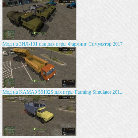
Mод на ЗИЛ-1З1 пак для игры Фарминг Симулятор 2017
Mод на KAМАЗ 55102S для игры Farming Simulator 201...