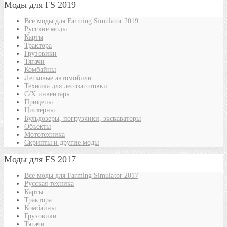
Моды для FS 2019
Все моды для Farming Simulator 2019
Русские моды
Карты
Трактора
Грузовики
Тягачи
Комбайны
Легковые автомобили
Техника для лесозаготовки
С/Х инвентарь
Прицепы
Цистерны
Бульдозеры, погрузчики, экскаваторы
Объекты
Мототехника
Скрипты и другие моды
Моды для FS 2017
Все моды для Farming Simulator 2017
Русская техника
Карты
Трактора
Комбайны
Грузовики
Тягачи