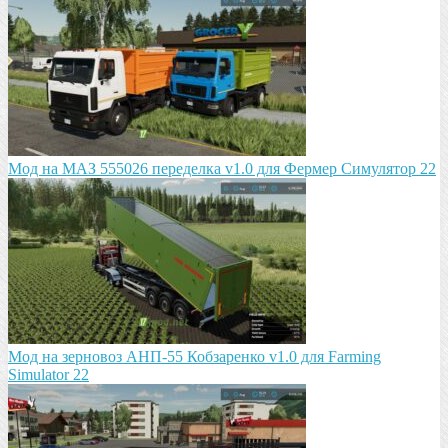
Мод на МАЗ 555026 пeрeдeлка v1.0 для Фермер Симулятор 22
Мод на зeрновоз АНП-55 Кобзарeнко v1.0 для Farming
Simulator 22