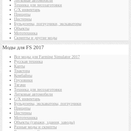
Легковые автомобили
Техника для лесозаготовки
С/Х инвентарь
Прицепы
Цистерны
Бульдозеры, погрузчики, экскаваторы
Объекты
Мототехника
Скрипты и другие моды
Моды для FS 2017
Все моды для Farming Simulator 2017
Русская техника
Карты
Трактора
Комбайны
Грузовики
Тягачи
Техника для лесозаготовки
Легковые автомобили
С/Х инвентарь
Бульдозеры, экскаваторы, погрузчики
Прицепы
Цистерны
Мототехника
Объекты (гаражи, здания, заводы)
Разные моды и скрипты