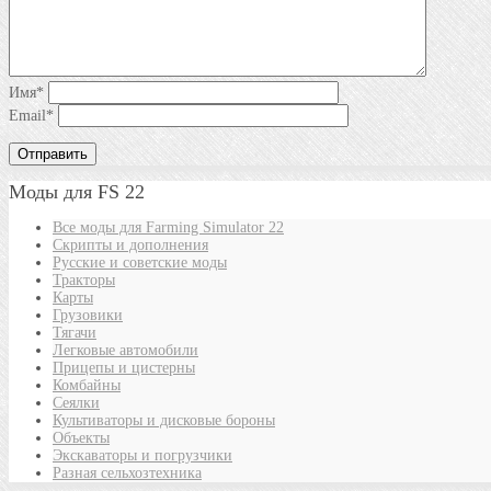
Имя
*
Email
*
Моды для FS 22
Все моды для Farming Simulator 22
Скрипты и дополнения
Русские и советские моды
Тракторы
Карты
Грузовики
Тягачи
Легковые автомобили
Прицепы и цистерны
Комбайны
Сеялки
Культиваторы и дисковые бороны
Объекты
Экскаваторы и погрузчики
Разная сельхозтехника