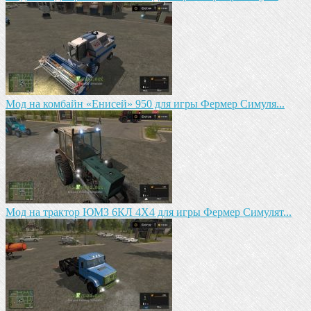
Мод на комбайн «Енисей» 950 для игры Фермер Симуля...
Мод на трактор ЮМЗ 6КЛ 4X4 для игры Фермер Симулят...