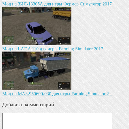
Мод на ЗИЛ-13305А для игры Фермер Симулятор 2017
Мод на LADA 110 для игры Farming Simulator 2017
Mод на МАЗ-950600-030 для игры Farming Simulator 2...
Добавить комментарий