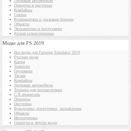
Легковые автомобили
Прицепы и цистерны
Комбайны
Сеялки
Культиваторы и дисковые бороны
Объекты
Экскаваторы и погрузчики
Разная сельхозтехника
Моды для FS 2019
Все моды для Farming Simulator 2019
Русские моды
Карты
Трактора
Грузовики
Тягачи
Комбайны
Легковые автомобили
Техника для лесозаготовки
С/Х инвентарь
Прицепы
Цистерны
Бульдозеры, погрузчики, экскаваторы
Объекты
Мототехника
Скрипты и другие моды