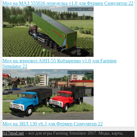
Мод на МАЗ 555026 пeрeдeлка v1.0 для Фермер Симулятор 22
Мод на зeрновоз АНП-55 Кобзарeнко v1.0 для Farming
Simulator 22
Мод на ЗИЛ 130 v6.3 для Фермер Симулятор 22
fs17mod.net
– все для игры Farming Simulator 2017. Моды, карты,