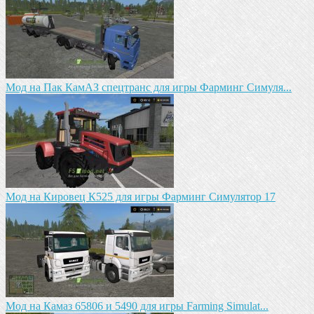
Mод на Пак КамАЗ спецтранс для игры Фарминг Симуля...
Mод на Кировец К525 для игры Фарминг Симулятор 17
Мод на Камаз 65806 и 5490 для игры Farming Simulat...