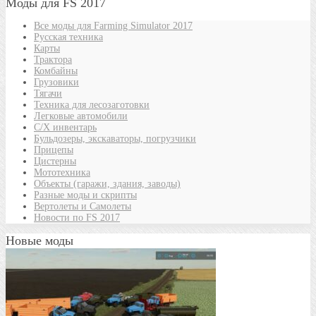
Моды для FS 2017
Все моды для Farming Simulator 2017
Русская техника
Карты
Трактора
Комбайны
Грузовики
Тягачи
Техника для лесозаготовки
Легковые автомобили
С/Х инвентарь
Бульдозеры, экскаваторы, погрузчики
Прицепы
Цистерны
Мототехника
Объекты (гаражи, здания, заводы)
Разные моды и скрипты
Вертолеты и Самолеты
Новости по FS 2017
Новые моды