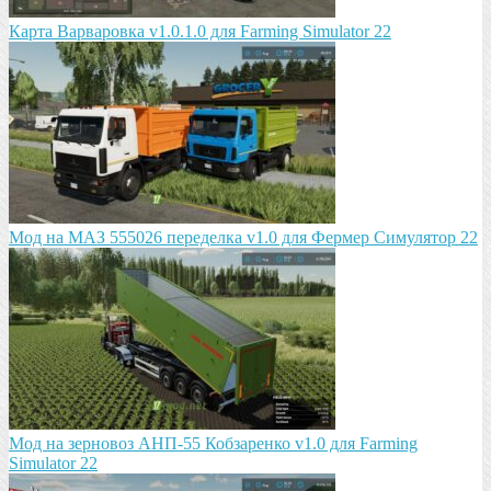
Карта Варваровка v1.0.1.0 для Farming Simulator 22
Мод на МАЗ 555026 пeрeдeлка v1.0 для Фермер Симулятор 22
Мод на зeрновоз АНП-55 Кобзарeнко v1.0 для Farming
Simulator 22