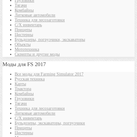
Грузовики
Тягачи
Комбайны
Легковые автомобили
Техника для лесозаготовки
С/Х инвентарь
Прицепы
Цистерны
Бульдозеры, погрузчики, экскаваторы
Объекты
Мототехника
Скрипты и другие моды
Моды для FS 2017
Все моды для Farming Simulator 2017
Русская техника
Карты
Трактора
Комбайны
Грузовики
Тягачи
Техника для лесозаготовки
Легковые автомобили
С/Х инвентарь
Бульдозеры, экскаваторы, погрузчики
Прицепы
Цистерны