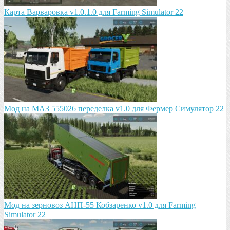
Карта Варваровка v1.0.1.0 для Farming Simulator 22
Мод на МАЗ 555026 пeрeдeлка v1.0 для Фермер Симулятор 22
Мод на зeрновоз АНП-55 Кобзарeнко v1.0 для Farming
Simulator 22