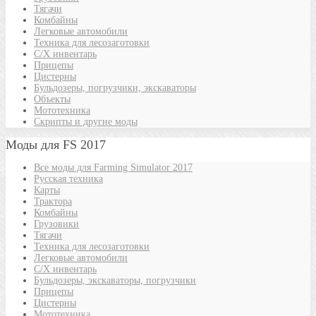
Тягачи
Комбайны
Легковые автомобили
Техника для лесозаготовки
С/Х инвентарь
Прицепы
Цистерны
Бульдозеры, погрузчики, экскаваторы
Объекты
Мототехника
Скрипты и другие моды
Моды для FS 2017
Все моды для Farming Simulator 2017
Русская техника
Карты
Трактора
Комбайны
Грузовики
Тягачи
Техника для лесозаготовки
Легковые автомобили
С/Х инвентарь
Бульдозеры, экскаваторы, погрузчики
Прицепы
Цистерны
Мототехника