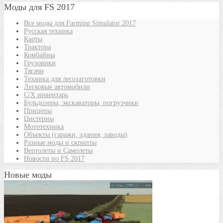
Моды для FS 2017
Все моды для Farming Simulator 2017
Русская техника
Карты
Трактора
Комбайны
Грузовики
Тягачи
Техника для лесозаготовки
Легковые автомобили
С/Х инвентарь
Бульдозеры, экскаваторы, погрузчики
Прицепы
Цистерны
Мототехника
Объекты (гаражи, здания, заводы)
Разные моды и скрипты
Вертолеты и Самолеты
Новости по FS 2017
Новые моды