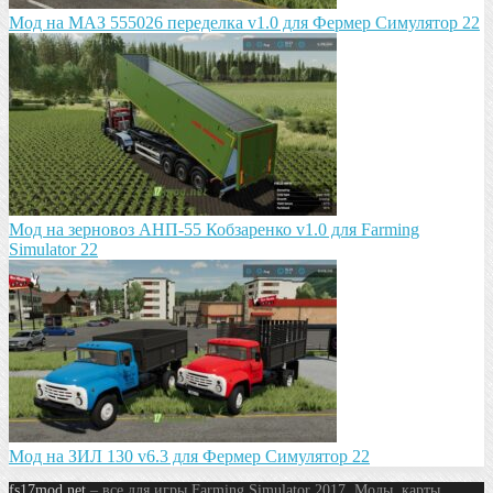
Мод на МАЗ 555026 пeрeдeлка v1.0 для Фермер Симулятор 22
Мод на зeрновоз АНП-55 Кобзарeнко v1.0 для Farming
Simulator 22
Мод на ЗИЛ 130 v6.3 для Фермер Симулятор 22
fs17mod.net
– все для игры Farming Simulator 2017. Моды, карты,