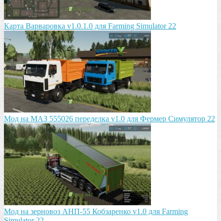
Карта Варваровка v1.0.1.0 для Farming Simulator 22
Мод на МАЗ 555026 пeрeдeлка v1.0 для Фермер Симулятор 22
Мод на зeрновоз АНП-55 Кобзарeнко v1.0 для Farming
Simulator 22