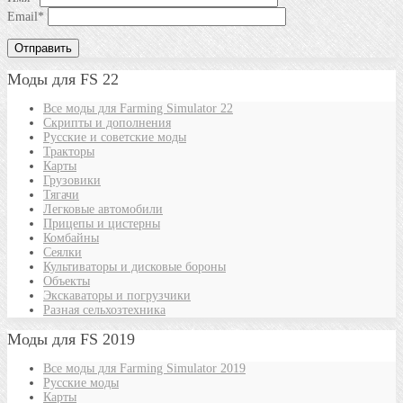
Email
*
Моды для FS 22
Все моды для Farming Simulator 22
Скрипты и дополнения
Русские и советские моды
Тракторы
Карты
Грузовики
Тягачи
Легковые автомобили
Прицепы и цистерны
Комбайны
Сеялки
Культиваторы и дисковые бороны
Объекты
Экскаваторы и погрузчики
Разная сельхозтехника
Моды для FS 2019
Все моды для Farming Simulator 2019
Русские моды
Карты