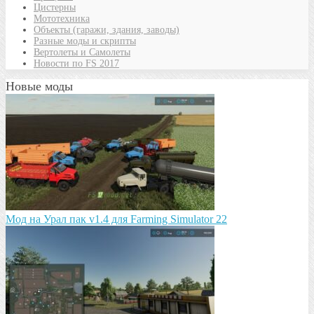
Цистерны
Мототехника
Объекты (гаражи, здания, заводы)
Разные моды и скрипты
Вертолеты и Самолеты
Новости по FS 2017
Новые моды
Мод на Урал пак v1.4 для Farming Simulator 22