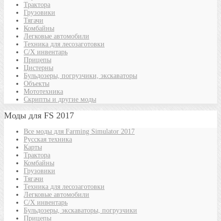
Трактора
Грузовики
Тягачи
Комбайны
Легковые автомобили
Техника для лесозаготовки
С/Х инвентарь
Прицепы
Цистерны
Бульдозеры, погрузчики, экскаваторы
Объекты
Мототехника
Скрипты и другие моды
Моды для FS 2017
Все моды для Farming Simulator 2017
Русская техника
Карты
Трактора
Комбайны
Грузовики
Тягачи
Техника для лесозаготовки
Легковые автомобили
С/Х инвентарь
Бульдозеры, экскаваторы, погрузчики
Прицепы