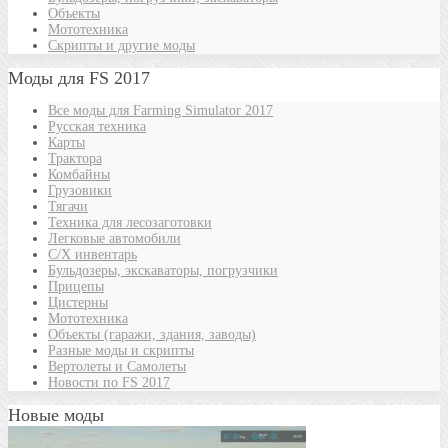
Объекты
Мототехника
Скрипты и другие моды
Моды для FS 2017
Все моды для Farming Simulator 2017
Русская техника
Карты
Трактора
Комбайны
Грузовики
Тягачи
Техника для лесозаготовки
Легковые автомобили
С/Х инвентарь
Бульдозеры, экскаваторы, погрузчики
Прицепы
Цистерны
Мототехника
Объекты (гаражи, здания, заводы)
Разные моды и скрипты
Вертолеты и Самолеты
Новости по FS 2017
Новые моды