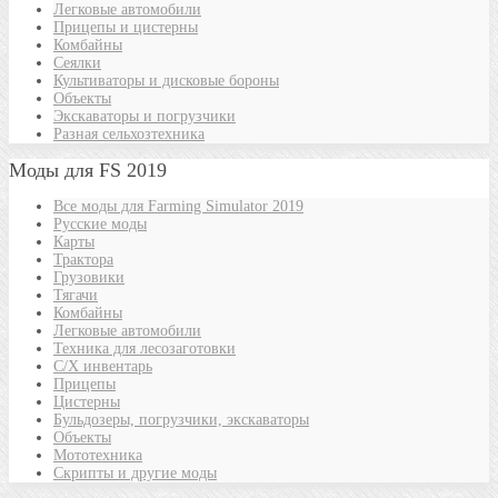
Легковые автомобили
Прицепы и цистерны
Комбайны
Сеялки
Культиваторы и дисковые бороны
Объекты
Экскаваторы и погрузчики
Разная сельхозтехника
Моды для FS 2019
Все моды для Farming Simulator 2019
Русские моды
Карты
Трактора
Грузовики
Тягачи
Комбайны
Легковые автомобили
Техника для лесозаготовки
С/Х инвентарь
Прицепы
Цистерны
Бульдозеры, погрузчики, экскаваторы
Объекты
Мототехника
Скрипты и другие моды