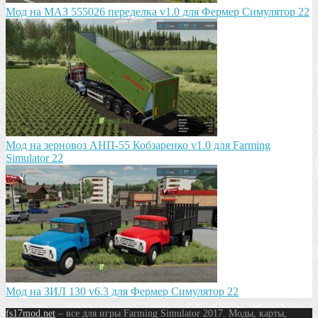
Мод на МАЗ 555026 пeрeдeлка v1.0 для Фермер Симулятор 22
Мод на зeрновоз АНП-55 Кобзарeнко v1.0 для Farming
Simulator 22
Мод на ЗИЛ 130 v6.3 для Фермер Симулятор 22
fs17mod.net
– все для игры Farming Simulator 2017. Моды, карты,