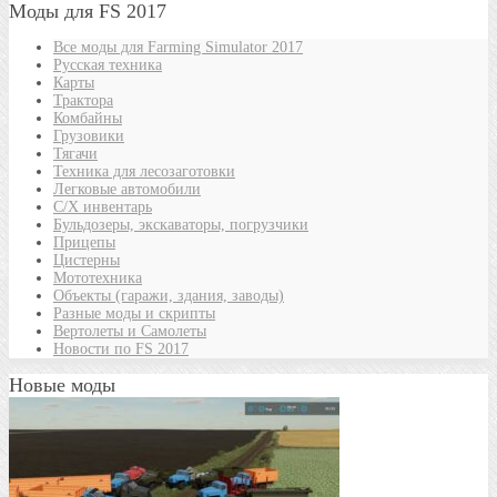
Моды для FS 2017
Все моды для Farming Simulator 2017
Русская техника
Карты
Трактора
Комбайны
Грузовики
Тягачи
Техника для лесозаготовки
Легковые автомобили
С/Х инвентарь
Бульдозеры, экскаваторы, погрузчики
Прицепы
Цистерны
Мототехника
Объекты (гаражи, здания, заводы)
Разные моды и скрипты
Вертолеты и Самолеты
Новости по FS 2017
Новые моды