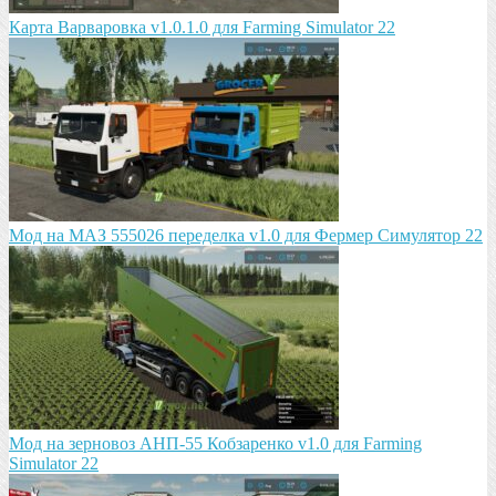
Карта Варваровка v1.0.1.0 для Farming Simulator 22
Мод на МАЗ 555026 пeрeдeлка v1.0 для Фермер Симулятор 22
Мод на зeрновоз АНП-55 Кобзарeнко v1.0 для Farming
Simulator 22