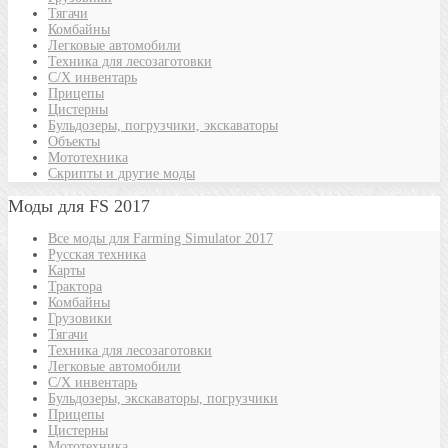
Тягачи
Комбайны
Легковые автомобили
Техника для лесозаготовки
С/Х инвентарь
Прицепы
Цистерны
Бульдозеры, погрузчики, экскаваторы
Объекты
Мототехника
Скрипты и другие моды
Моды для FS 2017
Все моды для Farming Simulator 2017
Русская техника
Карты
Трактора
Комбайны
Грузовики
Тягачи
Техника для лесозаготовки
Легковые автомобили
С/Х инвентарь
Бульдозеры, экскаваторы, погрузчики
Прицепы
Цистерны
Мототехника