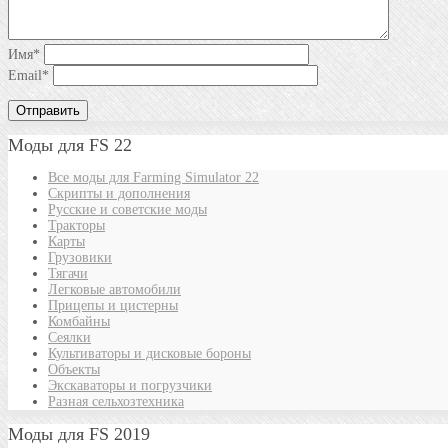
Имя
*
Email
*
Моды для FS 22
Все моды для Farming Simulator 22
Скрипты и дополнения
Русские и советские моды
Тракторы
Карты
Грузовики
Тягачи
Легковые автомобили
Прицепы и цистерны
Комбайны
Сеялки
Культиваторы и дисковые бороны
Объекты
Экскаваторы и погрузчики
Разная сельхозтехника
Моды для FS 2019