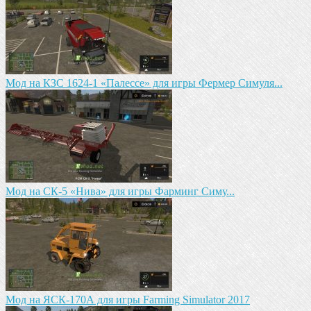
Мод на КЗС 1624-1 «Палессе» для игры Фермер Симуля...
Mод на СК-5 «Нива» для игры Фарминг Симу...
Мод на ЯСК-170А для игры Farming Simulator 2017