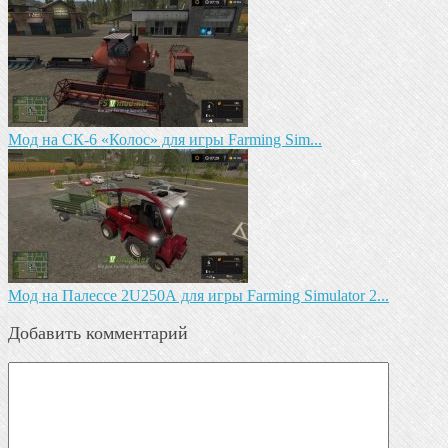
Мод на СК-6 «Колос» для игры Farming Sim...
Мод на Палессе 2U250А для игры Farming Simulator 2...
Добавить комментарий