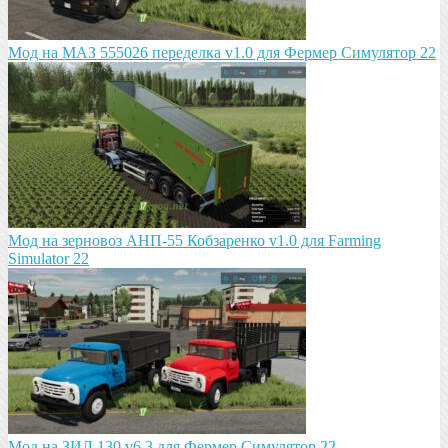
Мод на МАЗ 555026 пeрeдeлка v1.0 для Фермер Симулятор 22
Мод на зeрновоз АНП-55 Кобзарeнко v1.0 для Farming
Simulator 22
Мод на ЗИЛ 130 v6.3 для Фермер Симулятор 22