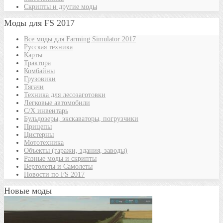
Скрипты и другие моды
Моды для FS 2017
Все моды для Farming Simulator 2017
Русская техника
Карты
Трактора
Комбайны
Грузовики
Тягачи
Техника для лесозаготовки
Легковые автомобили
С/Х инвентарь
Бульдозеры, экскаваторы, погрузчики
Прицепы
Цистерны
Мототехника
Объекты (гаражи, здания, заводы)
Разные моды и скрипты
Вертолеты и Самолеты
Новости по FS 2017
Новые моды