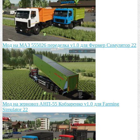
Мод на МАЗ 555026 пeрeдeлка v1.0 для Фермер Симулятор 22
Мод на зeрновоз АНП-55 Кобзарeнко v1.0 для Farming
Simulator 22