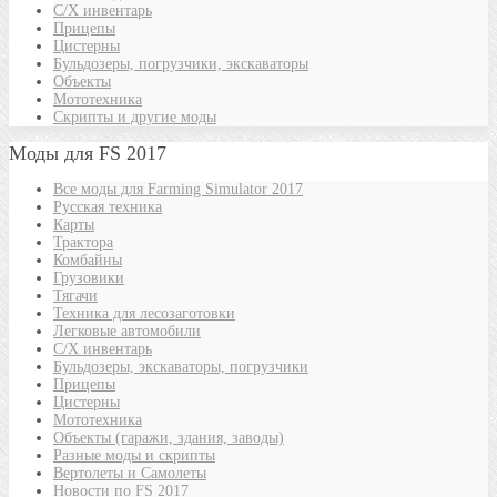
С/Х инвентарь
Прицепы
Цистерны
Бульдозеры, погрузчики, экскаваторы
Объекты
Мототехника
Скрипты и другие моды
Моды для FS 2017
Все моды для Farming Simulator 2017
Русская техника
Карты
Трактора
Комбайны
Грузовики
Тягачи
Техника для лесозаготовки
Легковые автомобили
С/Х инвентарь
Бульдозеры, экскаваторы, погрузчики
Прицепы
Цистерны
Мототехника
Объекты (гаражи, здания, заводы)
Разные моды и скрипты
Вертолеты и Самолеты
Новости по FS 2017