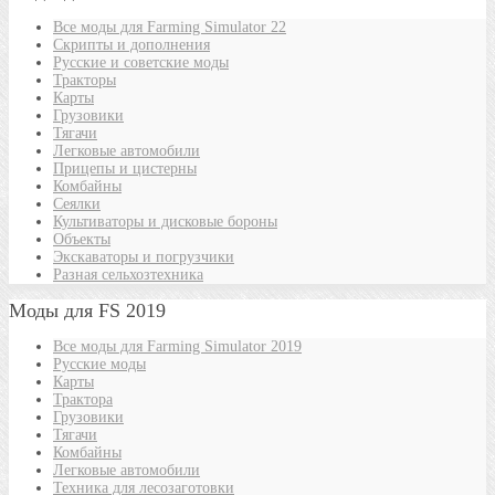
Все моды для Farming Simulator 22
Скрипты и дополнения
Русские и советские моды
Тракторы
Карты
Грузовики
Тягачи
Легковые автомобили
Прицепы и цистерны
Комбайны
Сеялки
Культиваторы и дисковые бороны
Объекты
Экскаваторы и погрузчики
Разная сельхозтехника
Моды для FS 2019
Все моды для Farming Simulator 2019
Русские моды
Карты
Трактора
Грузовики
Тягачи
Комбайны
Легковые автомобили
Техника для лесозаготовки