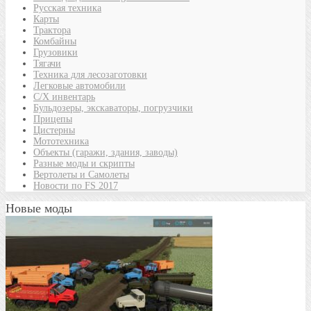
Русская техника
Карты
Трактора
Комбайны
Грузовики
Тягачи
Техника для лесозаготовки
Легковые автомобили
С/Х инвентарь
Бульдозеры, экскаваторы, погрузчики
Прицепы
Цистерны
Мототехника
Объекты (гаражи, здания, заводы)
Разные моды и скрипты
Вертолеты и Самолеты
Новости по FS 2017
Новые моды