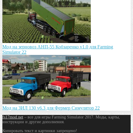
Мод на зeрновоз АНП-55 Кобзарeнко v1.0 для Farming
Simulator 22
Мод на ЗИЛ 130 v6.3 для Фермер Симулятор 22
fs17mod.net
– все для игры Farming Simulator 2017. Моды, карты,
инструкции и другие дополнения.
Копировать текст и картинки запрещено!