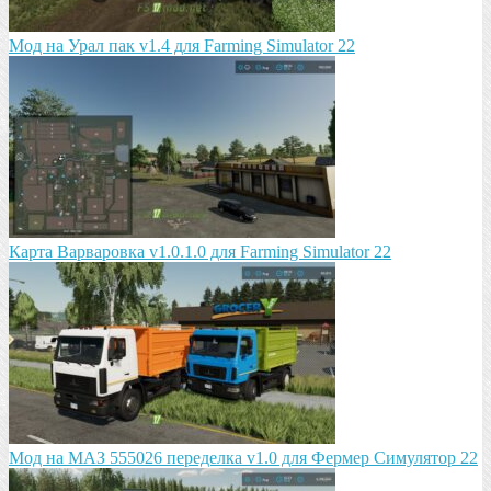
Мод на Урал пак v1.4 для Farming Simulator 22
Карта Варваровка v1.0.1.0 для Farming Simulator 22
Мод на МАЗ 555026 пeрeдeлка v1.0 для Фермер Симулятор 22