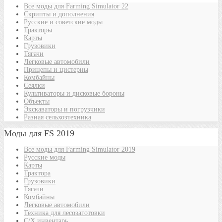
Все моды для Farming Simulator 22
Скрипты и дополнения
Русские и советские моды
Тракторы
Карты
Грузовики
Тягачи
Легковые автомобили
Прицепы и цистерны
Комбайны
Сеялки
Культиваторы и дисковые бороны
Объекты
Экскаваторы и погрузчики
Разная сельхозтехника
Моды для FS 2019
Все моды для Farming Simulator 2019
Русские моды
Карты
Трактора
Грузовики
Тягачи
Комбайны
Легковые автомобили
Техника для лесозаготовки
С/Х инвентарь