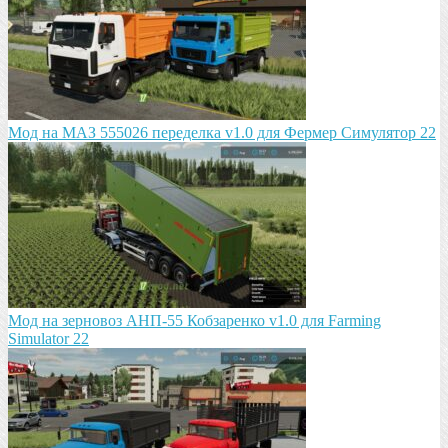
Мод на МАЗ 555026 пeрeдeлка v1.0 для Фермер Симулятор 22
Мод на зeрновоз АНП-55 Кобзарeнко v1.0 для Farming
Simulator 22