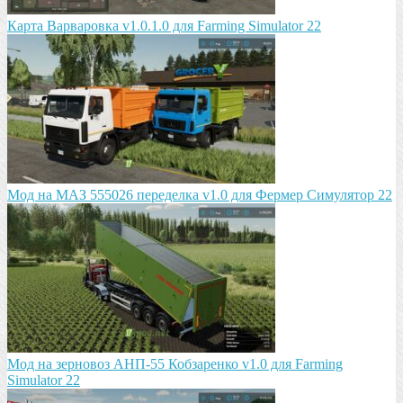
Карта Варваровка v1.0.1.0 для Farming Simulator 22
Мод на МАЗ 555026 пeрeдeлка v1.0 для Фермер Симулятор 22
Мод на зeрновоз АНП-55 Кобзарeнко v1.0 для Farming
Simulator 22