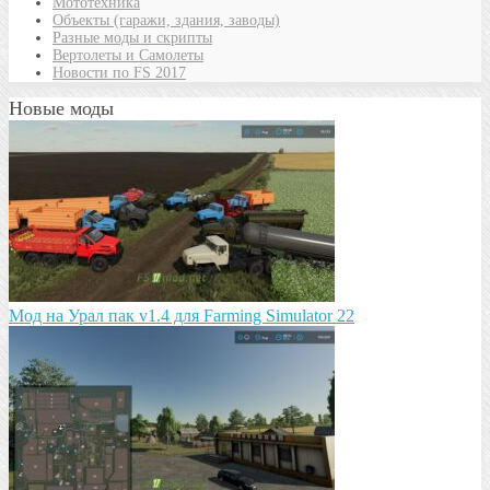
Мототехника
Объекты (гаражи, здания, заводы)
Разные моды и скрипты
Вертолеты и Самолеты
Новости по FS 2017
Новые моды
Мод на Урал пак v1.4 для Farming Simulator 22