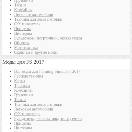
Грузовики
Тягачи
Комбайны
Легковые автомобили
Техника для лесозаготовки
С/Х инвентарь
Прицепы
Цистерны
Бульдозеры, погрузчики, экскаваторы
Объекты
Мототехника
Скрипты и другие моды
Моды для FS 2017
Все моды для Farming Simulator 2017
Русская техника
Карты
Трактора
Комбайны
Грузовики
Тягачи
Техника для лесозаготовки
Легковые автомобили
С/Х инвентарь
Бульдозеры, экскаваторы, погрузчики
Прицепы
Цистерны