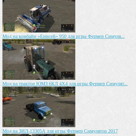
Мод на комбайн «Енисей» 950 для игры Фермер Симуля...
Мод на трактор ЮМЗ 6КЛ 4X4 для игры Фермер Симулят...
Мод на ЗИЛ-13305А для игры Фермер Симулятор 2017