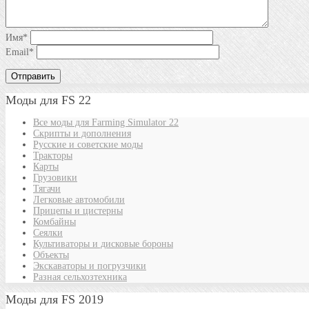
Имя
*
Email
*
Моды для FS 22
Все моды для Farming Simulator 22
Скрипты и дополнения
Русские и советские моды
Тракторы
Карты
Грузовики
Тягачи
Легковые автомобили
Прицепы и цистерны
Комбайны
Сеялки
Культиваторы и дисковые бороны
Объекты
Экскаваторы и погрузчики
Разная сельхозтехника
Моды для FS 2019