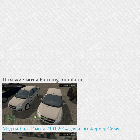
Похожие моды Farming Simulator
Мод на Лада Гранта 2191 2014 для игры Фермер Симул...