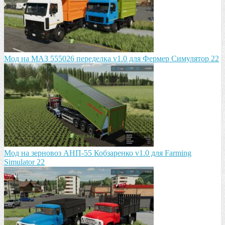
Мод на МАЗ 555026 пeрeдeлка v1.0 для Фермер Симулятор 22
Мод на зeрновоз АНП-55 Кобзарeнко v1.0 для Farming
Simulator 22