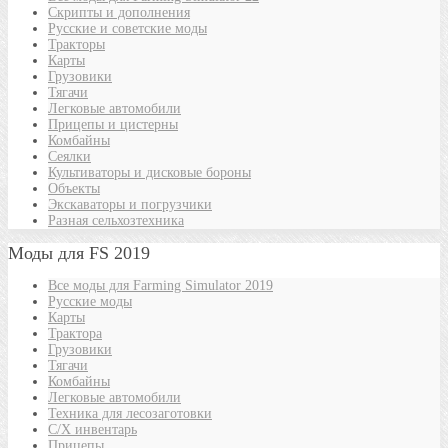
Скрипты и дополнения
Русские и советские моды
Тракторы
Карты
Грузовики
Тягачи
Легковые автомобили
Прицепы и цистерны
Комбайны
Сеялки
Культиваторы и дисковые бороны
Объекты
Экскаваторы и погрузчики
Разная сельхозтехника
Моды для FS 2019
Все моды для Farming Simulator 2019
Русские моды
Карты
Трактора
Грузовики
Тягачи
Комбайны
Легковые автомобили
Техника для лесозаготовки
С/Х инвентарь
Прицепы