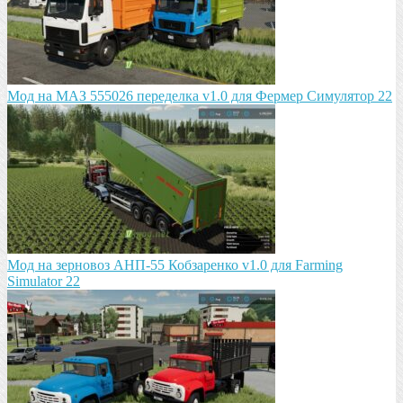
Мод на МАЗ 555026 пeрeдeлка v1.0 для Фермер Симулятор 22
Мод на зeрновоз АНП-55 Кобзарeнко v1.0 для Farming
Simulator 22