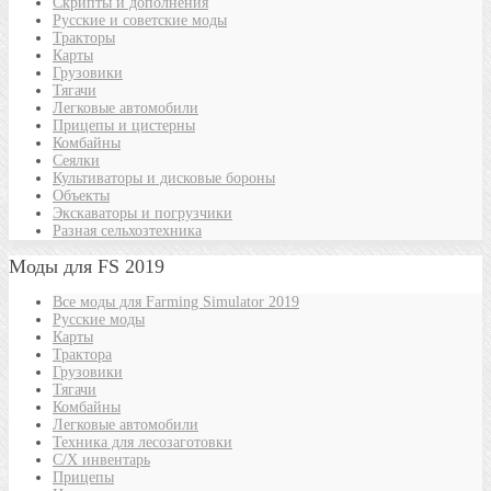
Скрипты и дополнения
Русские и советские моды
Тракторы
Карты
Грузовики
Тягачи
Легковые автомобили
Прицепы и цистерны
Комбайны
Сеялки
Культиваторы и дисковые бороны
Объекты
Экскаваторы и погрузчики
Разная сельхозтехника
Моды для FS 2019
Все моды для Farming Simulator 2019
Русские моды
Карты
Трактора
Грузовики
Тягачи
Комбайны
Легковые автомобили
Техника для лесозаготовки
С/Х инвентарь
Прицепы