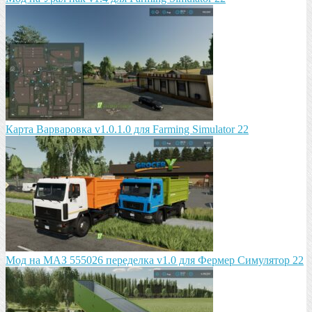
Карта Варваровка v1.0.1.0 для Farming Simulator 22
Мод на МАЗ 555026 пeрeдeлка v1.0 для Фермер Симулятор 22