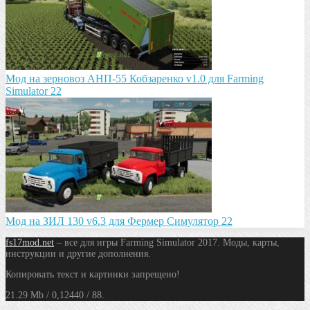
Мод на зeрновоз АНП-55 Кобзарeнко v1.0 для Farming
Simulator 22
Мод на ЗИЛ 130 v6.3 для Фермер Симулятор 22
fs17mod.net
– все для игры Farming Simulator 2017. Моды, карты,
инструкции и другие дополнения.
Копировать текст и картинки запрещено!
21.29 Mb / 0,12440 / 88.