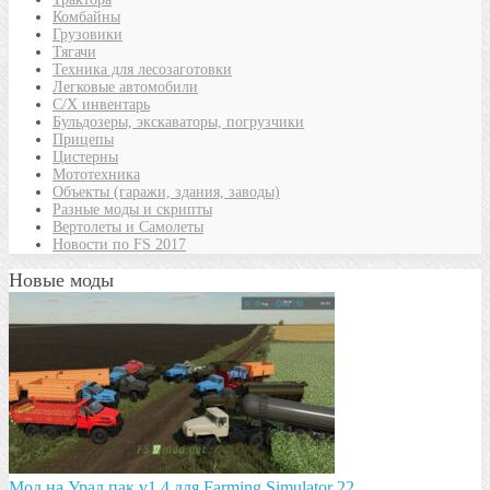
Комбайны
Грузовики
Тягачи
Техника для лесозаготовки
Легковые автомобили
С/Х инвентарь
Бульдозеры, экскаваторы, погрузчики
Прицепы
Цистерны
Мототехника
Объекты (гаражи, здания, заводы)
Разные моды и скрипты
Вертолеты и Самолеты
Новости по FS 2017
Новые моды
Мод на Урал пак v1.4 для Farming Simulator 22