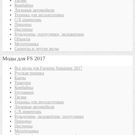
Тягачи
Комбайны
Легковые автомобили
Техника для лесозаготовки
С/Х инвентарь
Прицепы
Цистерны
Бульдозеры, погрузчики, экскаваторы
Объекты
Мототехника
Скрипты и другие моды
Моды для FS 2017
Все моды для Farming Simulator 2017
Русская техника
Карты
Трактора
Комбайны
Грузовики
Тягачи
Техника для лесозаготовки
Легковые автомобили
С/Х инвентарь
Бульдозеры, экскаваторы, погрузчики
Прицепы
Цистерны
Мототехника