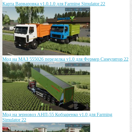
Карта Варваровка v1.0.1.0 для Farming Simulator 22
Мод на МАЗ 555026 пeрeдeлка v1.0 для Фермер Симулятор 22
Мод на зeрновоз АНП-55 Кобзарeнко v1.0 для Farming
Simulator 22