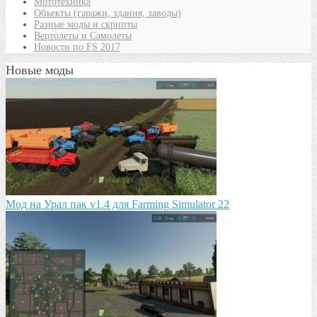
Мототехника
Объекты (гаражи, здания, заводы)
Разные моды и скрипты
Вертолеты и Самолеты
Новости по FS 2017
Новые моды
Мод на Урал пак v1.4 для Farming Simulator 22