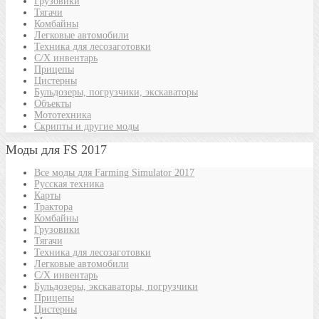
Грузовики
Тягачи
Комбайны
Легковые автомобили
Техника для лесозаготовки
С/Х инвентарь
Прицепы
Цистерны
Бульдозеры, погрузчики, экскаваторы
Объекты
Мототехника
Скрипты и другие моды
Моды для FS 2017
Все моды для Farming Simulator 2017
Русская техника
Карты
Трактора
Комбайны
Грузовики
Тягачи
Техника для лесозаготовки
Легковые автомобили
С/Х инвентарь
Бульдозеры, экскаваторы, погрузчики
Прицепы
Цистерны