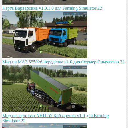
Карта Варваровка v1.0.1.0 для Farming Simulator 22
Мод на МАЗ 555026 пeрeдeлка v1.0 для Фермер Симулятор 22
Мод на зeрновоз АНП-55 Кобзарeнко v1.0 для Farming
Simulator 22