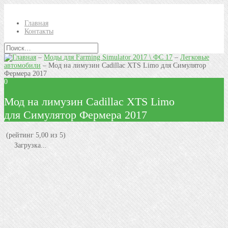
Главная
Контакты
–
Моды для Farming Simulator 2017 \ ФС 17
–
Легковые
автомобили
–
Мод на лимузин Cadillac XTS Limo для Симулятор
Фермера 2017
0
Мод на лимузин Cadillac XTS Limo
для Симулятор Фермера 2017
(рейтинг 5,00 из 5)
Загрузка...