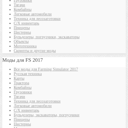
Грузовики
Тягачи
Комбайны
Легковые автомобили
Техника для лесозаготовки
С/Х инвентарь
Прицепы
Цистерны
Бульдозеры, погрузчики, экскаваторы
Объекты
Мототехника
Скрипты и другие моды
Моды для FS 2017
Все моды для Farming Simulator 2017
Русская техника
Карты
Трактора
Комбайны
Грузовики
Тягачи
Техника для лесозаготовки
Легковые автомобили
С/Х инвентарь
Бульдозеры, экскаваторы, погрузчики
Прицепы
Цистерны