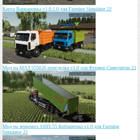
Карта Варваровка v1.0.1.0 для Farming Simulator 22
Мод на МАЗ 555026 пeрeдeлка v1.0 для Фермер Симулятор 22
Мод на зeрновоз АНП-55 Кобзарeнко v1.0 для Farming
Simulator 22