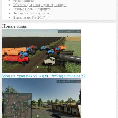
Мототехника
Объекты (гаражи, здания, заводы)
Разные моды и скрипты
Вертолеты и Самолеты
Новости по FS 2017
Новые моды
Мод на Урал пак v1.4 для Farming Simulator 22