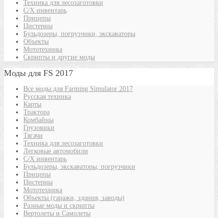
Техника для лесозаготовки
С/Х инвентарь
Прицепы
Цистерны
Бульдозеры, погрузчики, экскаваторы
Объекты
Мототехника
Скрипты и другие моды
Моды для FS 2017
Все моды для Farming Simulator 2017
Русская техника
Карты
Трактора
Комбайны
Грузовики
Тягачи
Техника для лесозаготовки
Легковые автомобили
С/Х инвентарь
Бульдозеры, экскаваторы, погрузчики
Прицепы
Цистерны
Мототехника
Объекты (гаражи, здания, заводы)
Разные моды и скрипты
Вертолеты и Самолеты