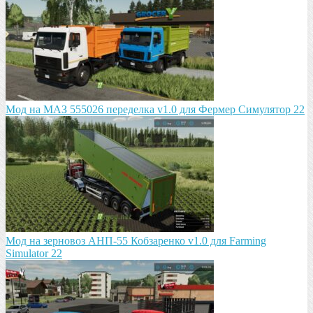
Мод на МАЗ 555026 пeрeдeлка v1.0 для Фермер Симулятор 22
Мод на зeрновоз АНП-55 Кобзарeнко v1.0 для Farming
Simulator 22