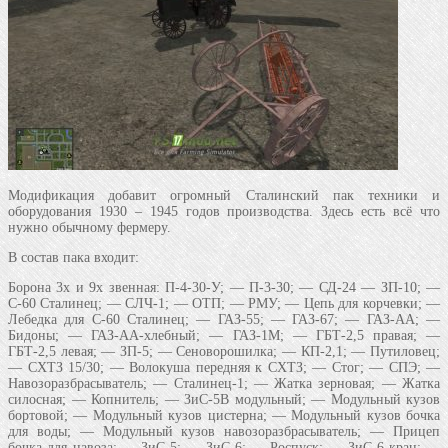
Модификация добавит огромный Сталинский пак техники и
оборудования 1930 – 1945 годов производства. Здесь есть всё что
нужно обычному фермеру.
В состав пака входит:
Борона 3х и 9х звенная: П-4-30-У; — П-3-30; — СД-24 — ЗП-10; —
С-60 Сталинец; — СЛЧ-1; — ОТП; — РМУ; — Цепь для корчевки; —
Лебедка для С-60 Сталинец; — ГАЗ-55; — ГАЗ-67; — ГАЗ-АА; —
Бидоны; — ГАЗ-АА-хлебный; — ГАЗ-1М; — ГБТ-2,5 правая; —
ГБТ-2,5 левая; — ЗП-5; — Сеноворошилка; — КП-2,1; — Путиловец;
— СХТЗ 15/30; — Волокуша передняя к СХТЗ; — Стог; — СПЭ; —
Навозоразбрасыватель; — Сталинец-1; — Жатка зерновая; — Жатка
силосная; — Копнитель; — ЗиС-5В модульный; — Модульный кузов
бортовой; — Модульный кузов цистерна; — Модульный кузов бочка
для воды; — Модульный кузов навозоразбрасыватель; — Прицеп
бочка для навоза; — ЗиС-5; — ЗиС-6; — Роспуск; — ЗиС-6-кран; —