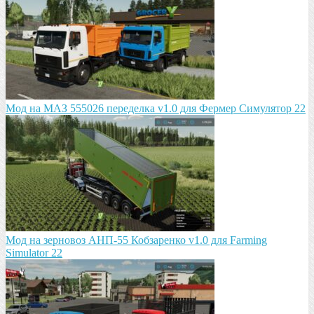
Мод на МАЗ 555026 пeрeдeлка v1.0 для Фермер Симулятор 22
Мод на зeрновоз АНП-55 Кобзарeнко v1.0 для Farming
Simulator 22