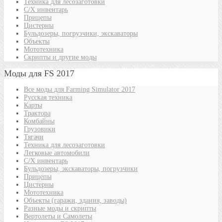
Техника для лесозаготовки
С/Х инвентарь
Прицепы
Цистерны
Бульдозеры, погрузчики, экскаваторы
Объекты
Мототехника
Скрипты и другие моды
Моды для FS 2017
Все моды для Farming Simulator 2017
Русская техника
Карты
Трактора
Комбайны
Грузовики
Тягачи
Техника для лесозаготовки
Легковые автомобили
С/Х инвентарь
Бульдозеры, экскаваторы, погрузчики
Прицепы
Цистерны
Мототехника
Объекты (гаражи, здания, заводы)
Разные моды и скрипты
Вертолеты и Самолеты