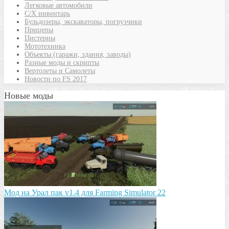
Легковые автомобили
С/Х инвентарь
Бульдозеры, экскаваторы, погрузчики
Прицепы
Цистерны
Мототехника
Объекты (гаражи, здания, заводы)
Разные моды и скрипты
Вертолеты и Самолеты
Новости по FS 2017
Новые моды
Мод на Урал пак v1.4 для Farming Simulator 22