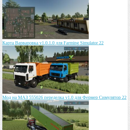
Карта Варваровка v1.0.1.0 для Farming Simulator 22
Мод на МАЗ 555026 пeрeдeлка v1.0 для Фермер Симулятор 22