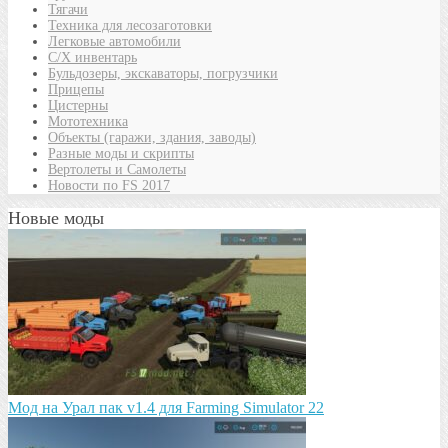
Тягачи
Техника для лесозаготовки
Легковые автомобили
С/Х инвентарь
Бульдозеры, экскаваторы, погрузчики
Прицепы
Цистерны
Мототехника
Объекты (гаражи, здания, заводы)
Разные моды и скрипты
Вертолеты и Самолеты
Новости по FS 2017
Новые моды
Мод на Урал пак v1.4 для Farming Simulator 22