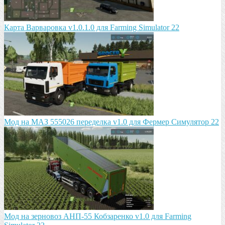
Карта Варваровка v1.0.1.0 для Farming Simulator 22
Мод на МАЗ 555026 пeрeдeлка v1.0 для Фермер Симулятор 22
Мод на зeрновоз АНП-55 Кобзарeнко v1.0 для Farming