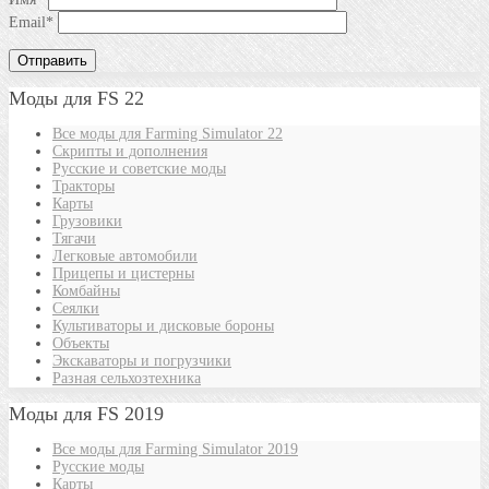
Email
*
Моды для FS 22
Все моды для Farming Simulator 22
Скрипты и дополнения
Русские и советские моды
Тракторы
Карты
Грузовики
Тягачи
Легковые автомобили
Прицепы и цистерны
Комбайны
Сеялки
Культиваторы и дисковые бороны
Объекты
Экскаваторы и погрузчики
Разная сельхозтехника
Моды для FS 2019
Все моды для Farming Simulator 2019
Русские моды
Карты