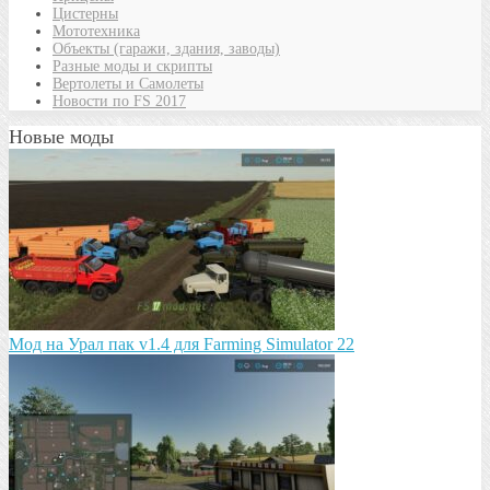
Цистерны
Мототехника
Объекты (гаражи, здания, заводы)
Разные моды и скрипты
Вертолеты и Самолеты
Новости по FS 2017
Новые моды
Мод на Урал пак v1.4 для Farming Simulator 22