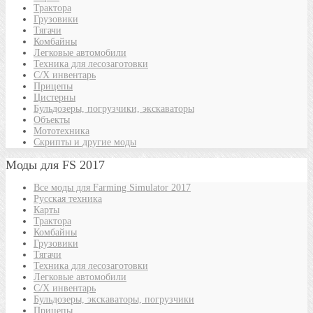
Трактора
Грузовики
Тягачи
Комбайны
Легковые автомобили
Техника для лесозаготовки
С/Х инвентарь
Прицепы
Цистерны
Бульдозеры, погрузчики, экскаваторы
Объекты
Мототехника
Скрипты и другие моды
Моды для FS 2017
Все моды для Farming Simulator 2017
Русская техника
Карты
Трактора
Комбайны
Грузовики
Тягачи
Техника для лесозаготовки
Легковые автомобили
С/Х инвентарь
Бульдозеры, экскаваторы, погрузчики
Прицепы